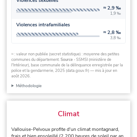
Violences sexuelles
≈
2,9 ‰
1,9 ‰
Violences intrafamiliales
≈
2,8 ‰
3,8 ‰
≈ : valeur non publiée (secret statistique) : moyenne des petites
communes du département.
Source
- SSMSI (ministère de
l'Intérieur), base communale de la délinquance enregistrée par la
police et la gendarmerie, 2025 (data.gouv.fr)
— mis à jour en
août 2026
.
Méthodologie
Climat
Vallouise-Pelvoux profite d'un climat montagnard,
frais et bien ensoleillé (2 200 heures de soleil par an,