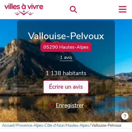
Vallouise-Pelvoux
05290 Hautes-Alpes
1 avis
1 138 habitants
Écrire un avis
Enregistrer
Accueil
/
Provence-Alpes-Côte d'Azur
/
Hautes-Alpes
/
Vallouise-Pelvoux