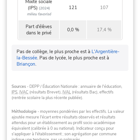
Mixité sociale
121
107
(IPS)
(2024)
milieu favorisé
Part d'élèves
0,0 %
17,4 %
dans le privé
Pas de collège, le plus proche est à
L'Argentière-
la-Bessée
.
Pas de lycée, le plus proche est à
Briançon
.
Sources
- DEPP / Éducation Nationale : annuaire de l'éducation,
IPS
,
IVAC
(résultats Brevet),
IVAL
(résultats Bac), effectifs
(rentrée scolaire la plus récente publiée).
Méthodologie
- moyennes pondérées par les effectifs. La valeur
ajoutée mesure l'écart entre résultats observés et résultats
attendus pour un établissement au profil socio-académique
équivalent (calibrée à 0 au national). Indicateur conçu pour
s'appliquer à l'établissement ; son agrégation par commune
indique une tendance, pas un palmarès.