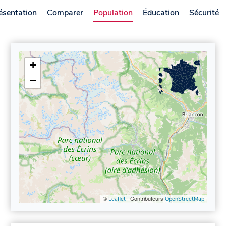
ésentation
Comparer
Population
Éducation
Sécurité
+
−
©
| Contributeurs
Leaflet
OpenStreetMap