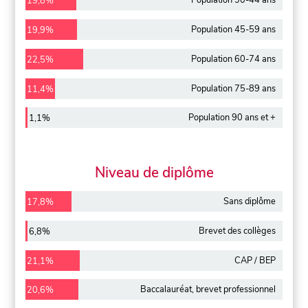
Population 30-44 ans
19,8%
Population 45-59 ans
19,9%
Population 60-74 ans
22,5%
Population 75-89 ans
11,4%
Population 90 ans et +
1,1%
Niveau de diplôme
Sans diplôme
17,8%
Brevet des collèges
6,8%
CAP / BEP
21,1%
Baccalauréat, brevet professionnel
20,6%