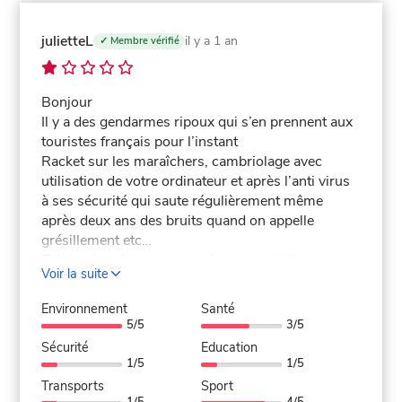
julietteL
il y a 1 an
✓ Membre vérifié
Bonjour
Il y a des gendarmes ripoux qui s’en prennent aux
touristes français pour l’instant
Racket sur les maraîchers, cambriolage avec
utilisation de votre ordinateur et après l’anti virus
à ses sécurité qui saute régulièrement même
après deux ans des bruits quand on appelle
grésillement etc…
Fabrication de preuve pendant perquisition
Voir la suite
Modification d’audition après votre signature il
vous disent correction des fautes orthographe
Environnement
Santé
Il utilise des jeunes filles pour vous suivre et
5/5
3/5
regarder par vos fenêtres et elle rentre chez les
Sécurité
Education
gens comme si elle était chez elle ainsi que un
1/5
1/5
homme torses nus et short à fleur or métropole
Transports
Sport
etc
1/5
4/5