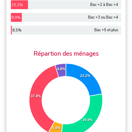
Bac +2 à Bac +4
15,3%
Bac +3 ou Bac +4
9,9%
Bac +5 et plus
8,5%
Répartion des ménages
4.8%
22.2%
37.4%
29.9%
5.8%