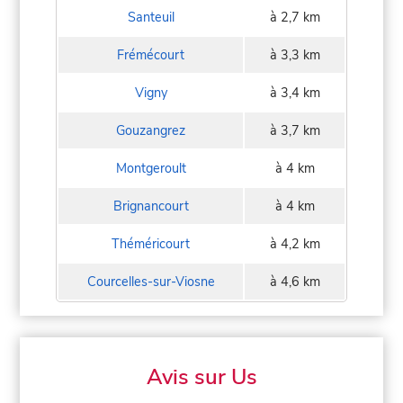
Santeuil
à 2,7 km
Frémécourt
à 3,3 km
Vigny
à 3,4 km
Gouzangrez
à 3,7 km
Montgeroult
à 4 km
Brignancourt
à 4 km
Théméricourt
à 4,2 km
Courcelles-sur-Viosne
à 4,6 km
Avis sur Us