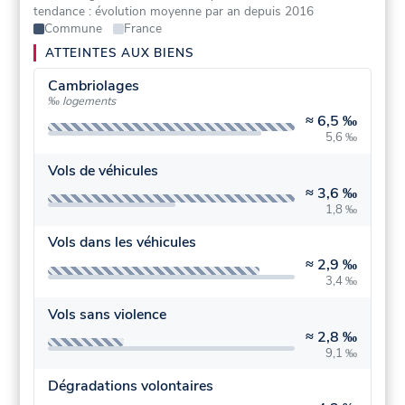
tendance : évolution moyenne par an depuis 2016
Commune
France
ATTEINTES AUX BIENS
Cambriolages
‰ logements
≈
6,5 ‰
5,6 ‰
Vols de véhicules
≈
3,6 ‰
1,8 ‰
Vols dans les véhicules
≈
2,9 ‰
3,4 ‰
Vols sans violence
≈
2,8 ‰
9,1 ‰
Dégradations volontaires