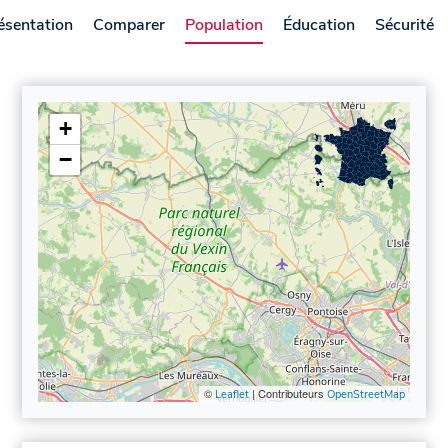
ésentation
Comparer
Population
Éducation
Sécurité
+
−
©
| Contributeurs
Leaflet
OpenStreetMap