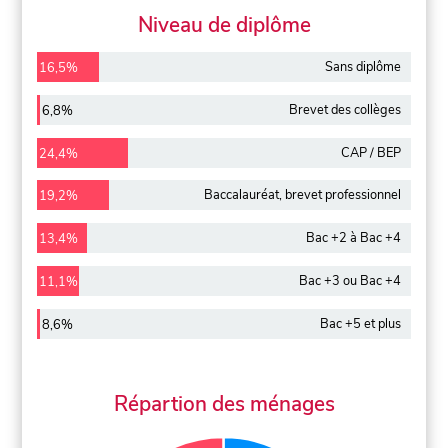
Niveau de diplôme
Sans diplôme
16,5%
Brevet des collèges
6,8%
CAP / BEP
24,4%
Baccalauréat, brevet professionnel
19,2%
Bac +2 à Bac +4
13,4%
Bac +3 ou Bac +4
11,1%
Bac +5 et plus
8,6%
Répartion des ménages