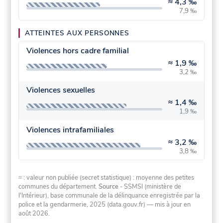
≈
4,3 ‰
7,9 ‰
ATTEINTES AUX PERSONNES
Violences hors cadre familial
≈
1,9 ‰
3,2 ‰
Violences sexuelles
≈
1,4 ‰
1,9 ‰
Violences intrafamiliales
≈
3,2 ‰
3,8 ‰
≈ : valeur non publiée (secret statistique) : moyenne des petites
communes du département.
Source
- SSMSI (ministère de
l'Intérieur), base communale de la délinquance enregistrée par la
police et la gendarmerie, 2025 (data.gouv.fr)
— mis à jour en
août 2026
.