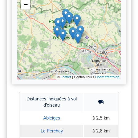
−
©
| Contributeurs
Leaflet
OpenStreetMap
Distances indiquées à vol
d'oiseau
Ableiges
à 2,5 km
Le Perchay
à 2,6 km