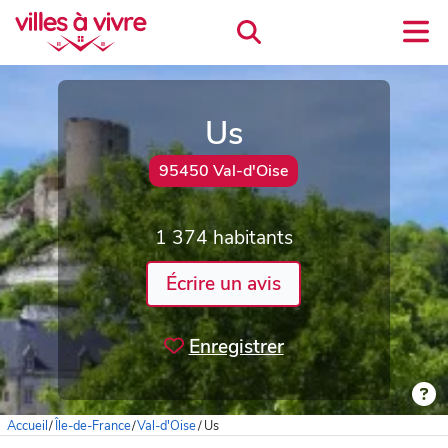
Us
95450 Val-d'Oise
1 374 habitants
Écrire un avis
Enregistrer
Accueil
/
Île-de-France
/
Val-d'Oise
/
Us