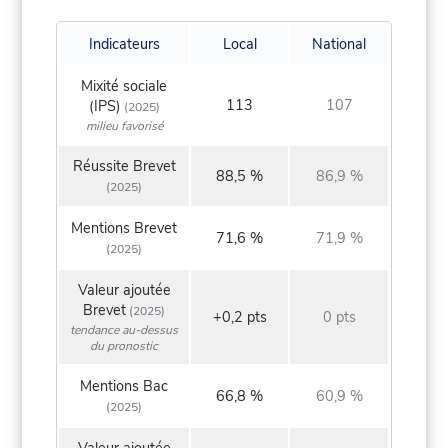
Indicateurs
Local
National
Mixité sociale
113
107
(IPS)
(2025)
milieu favorisé
Réussite Brevet
88,5 %
86,9 %
(2025)
Mentions Brevet
71,6 %
71,9 %
(2025)
Valeur ajoutée
Brevet
(2025)
+0,2 pts
0 pts
tendance au-dessus
du pronostic
Mentions Bac
66,8 %
60,9 %
(2025)