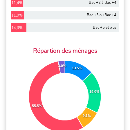
Bac +2 à Bac +4
11,4%
Bac +3 ou Bac +4
11,9%
Bac +5 et plus
14,3%
Répartion des ménages
3.0%
13.5%
19.0%
55.5%
9.1%