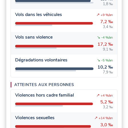
1,8 ‰
Vols dans les véhicules
↗
+9 %/an
7,2 ‰
3,4 ‰
Vols sans violence
↘
-4 %/an
17,2 ‰
9,1 ‰
Dégradations volontaires
↘
-5 %/an
10,2 ‰
7,9 ‰
ATTEINTES AUX PERSONNES
Violences hors cadre familial
↗
+4 %/an
5,2 ‰
3,2 ‰
Violences sexuelles
↗
+14 %/an
3,0 ‰