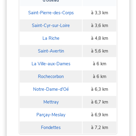
Saint-Pierre-des-Corps
à 3,3 km
Saint-Cyr-sur-Loire
à 3,6 km
La Riche
à 4,8 km
Saint-Avertin
à 5,6 km
La Ville-aux-Dames
à 6 km
Rochecorbon
à 6 km
Notre-Dame-d'Oé
à 6,3 km
Mettray
à 6,7 km
Parçay-Meslay
à 6,9 km
Fondettes
à 7,2 km