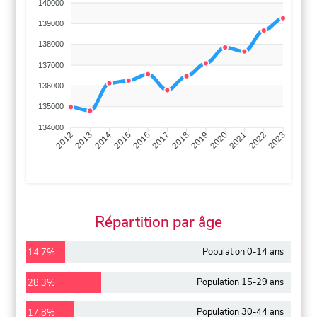
140000
139000
138000
137000
136000
135000
134000
2013
2014
2015
2016
2017
2018
2019
2020
2021
2022
2012
2023
Répartition par âge
Population 0-14 ans
14,7%
Population 15-29 ans
28,3%
Population 30-44 ans
17,8%