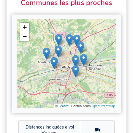
Communes les plus proches
+
−
©
| Contributeurs
Leaflet
OpenStreetMap
Distances indiquées à vol
d'oiseau