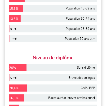
Population 45-59 ans
15,8%
Population 60-74 ans
13,3%
Population 75-89 ans
8,5%
Population 90 ans et +
1,6%
Niveau de diplôme
Sans diplôme
20%
Brevet des collèges
5,3%
CAP / BEP
20,4%
Baccalauréat, brevet professionnel
16,9%