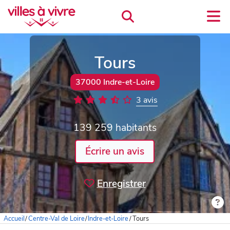
Tours
37000 Indre-et-Loire
3 avis
139 259 habitants
Écrire un avis
Enregistrer
Accueil
/
Centre-Val de Loire
/
Indre-et-Loire
/
Tours