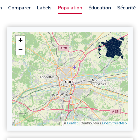
n
Comparer
Labels
Population
Éducation
Sécurité
+
−
©
| Contributeurs
Leaflet
OpenStreetMap