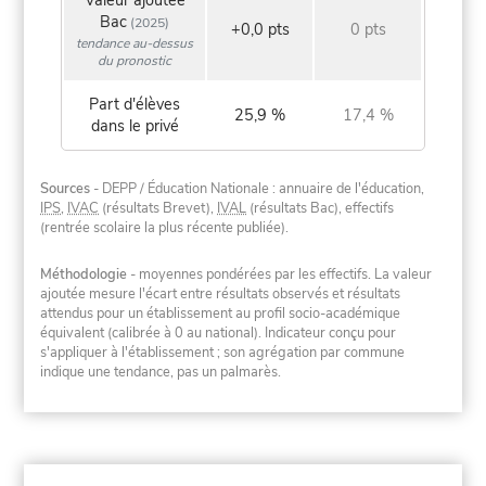
Valeur ajoutée
Bac
(2025)
+0,0 pts
0 pts
tendance au-dessus
du pronostic
Part d'élèves
25,9 %
17,4 %
dans le privé
Sources
- DEPP / Éducation Nationale : annuaire de l'éducation,
IPS
,
IVAC
(résultats Brevet),
IVAL
(résultats Bac), effectifs
(rentrée scolaire la plus récente publiée).
Méthodologie
- moyennes pondérées par les effectifs. La valeur
ajoutée mesure l'écart entre résultats observés et résultats
attendus pour un établissement au profil socio-académique
équivalent (calibrée à 0 au national). Indicateur conçu pour
s'appliquer à l'établissement ; son agrégation par commune
indique une tendance, pas un palmarès.