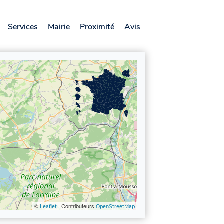
Services
Mairie
Proximité
Avis
©
| Contributeurs
Leaflet
OpenStreetMap