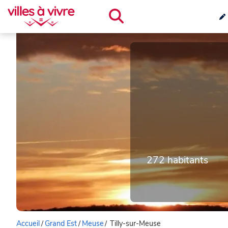
272 habitants
Accueil
/
Grand Est
/
Meuse
/
Tilly-sur-Meuse