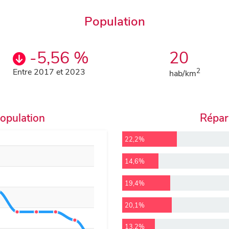
Population
-5,56 %
20
Entre 2017 et 2023
2
hab/km
population
Répart
22,2%
14,6%
19,4%
20,1%
13,2%