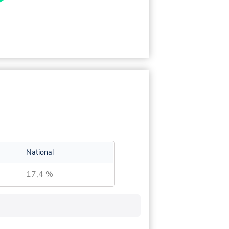
National
17,4 %