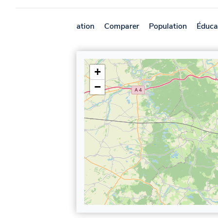
Présentation
Comparer
Population
Éduca
+
−