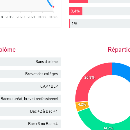
9,4%
18
2019
2020
2021
2022
2023
1%
iplôme
Réparti
Sans diplôme
Brevet des collèges
26.3%
CAP / BEP
Baccalauréat, brevet professionnel
4.2%
Bac +2 à Bac +4
Bac +3 ou Bac +4
34.7%