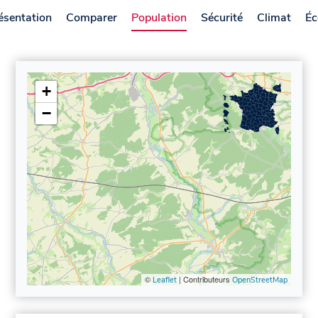
ésentation
Comparer
Population
Sécurité
Climat
Éc
+
−
©
| Contributeurs
Leaflet
OpenStreetMap