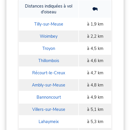
Distances indiquées à vol
d'oiseau
Tilly-sur-Meuse
à 1,9 km
Woimbey
à 2,2 km
Troyon
à 4,5 km
Thillombois
à 4,6 km
Récourt-le-Creux
à 4,7 km
Ambly-sur-Meuse
à 4,8 km
Bannoncourt
à 4,9 km
Villers-sur-Meuse
à 5,1 km
Lahaymeix
à 5,3 km