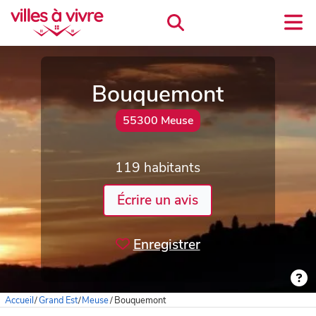
Bouquemont
55300 Meuse
119 habitants
Écrire un avis
Enregistrer
Accueil
/
Grand Est
/
Meuse
/
Bouquemont