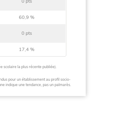
0 pts
60,9 %
0 pts
17,4 %
ée scolaire la plus récente publiée).
ndus pour un établissement au profil socio-
mune indique une tendance, pas un palmarès.