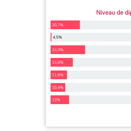
Niveau de d
20,7%
4,5%
24,3%
15,6%
11,6%
10,4%
13%