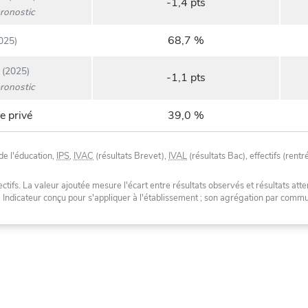
-1,4 pts
ronostic
68,7 %
025)
(2025)
-1,1 pts
ronostic
e privé
39,0 %
de l'éducation,
IPS
,
IVAC
(résultats Brevet),
IVAL
(résultats Bac), effectifs (rentr
tifs. La valeur ajoutée mesure l'écart entre résultats observés et résultats atte
. Indicateur conçu pour s'appliquer à l'établissement ; son agrégation par com