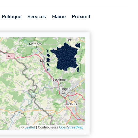
Politique
Services
Mairie
Proximité
Avis
©
| Contributeurs
Leaflet
OpenStreetMap