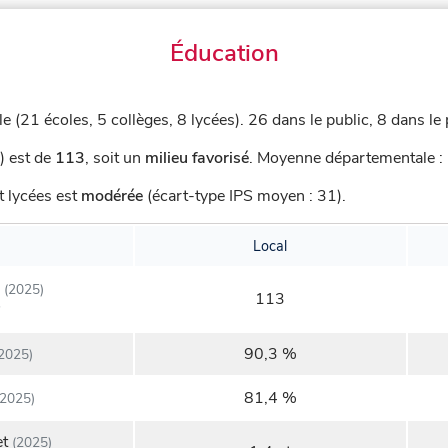
Éducation
le (21 écoles, 5 collèges, 8 lycées).
26 dans le public, 8 dans le 
) est de
113
,
soit un
milieu favorisé
.
Moyenne départementale : 
t lycées est
modérée
(écart-type IPS moyen : 31).
Local
(2025)
113
90,3 %
2025)
81,4 %
2025)
et
(2025)