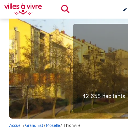
42 658 habitants
Accueil
/
Grand Est
/
Moselle
/
Thionville