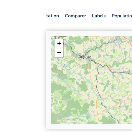
Présentation
Comparer
Labels
Populati
+
−