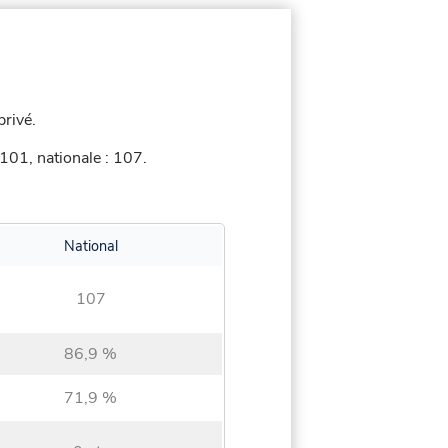
privé.
101, nationale : 107.
National
107
86,9 %
71,9 %