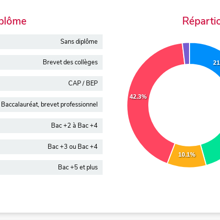
iplôme
Réparti
Sans diplôme
Brevet des collèges
2
CAP / BEP
42.3%
Baccalauréat, brevet professionnel
Bac +2 à Bac +4
Bac +3 ou Bac +4
10.1%
Bac +5 et plus