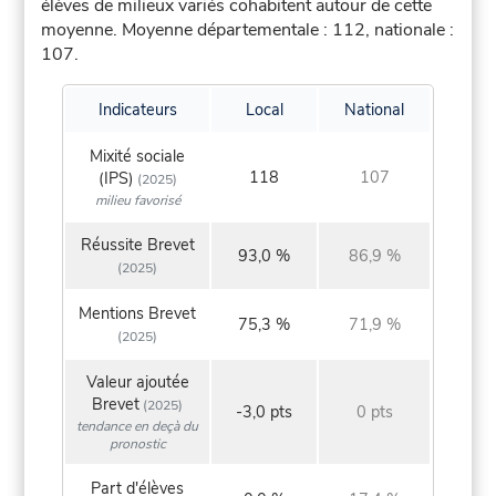
élèves de milieux variés cohabitent autour de cette
moyenne.
Moyenne départementale : 112, nationale :
107.
Indicateurs
Local
National
Mixité sociale
118
107
(IPS)
(2025)
milieu favorisé
Réussite Brevet
93,0 %
86,9 %
(2025)
Mentions Brevet
75,3 %
71,9 %
(2025)
Valeur ajoutée
Brevet
(2025)
-3,0 pts
0 pts
tendance en deçà du
pronostic
Part d'élèves