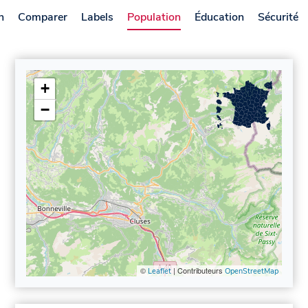
n
Comparer
Labels
Population
Éducation
Sécurité
+
−
©
| Contributeurs
Leaflet
OpenStreetMap