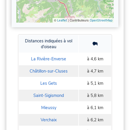
©
| Contributeurs
Leaflet
OpenStreetMap
Distances indiquées à vol
d'oiseau
La Rivière-Enverse
à 4,6 km
Châtillon-sur-Cluses
à 4,7 km
Les Gets
à 5,1 km
Saint-Sigismond
à 5,8 km
Mieussy
à 6,1 km
Verchaix
à 6,2 km