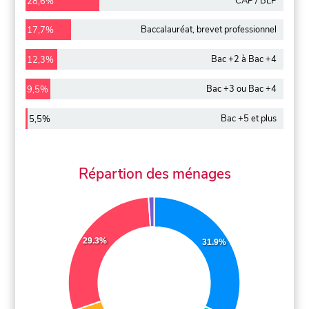
CAP / BEP
28,6%
Baccalauréat, brevet professionnel
17,7%
Bac +2 à Bac +4
12,3%
Bac +3 ou Bac +4
9,5%
Bac +5 et plus
5,5%
Répartion des ménages
29.3%
31.9%