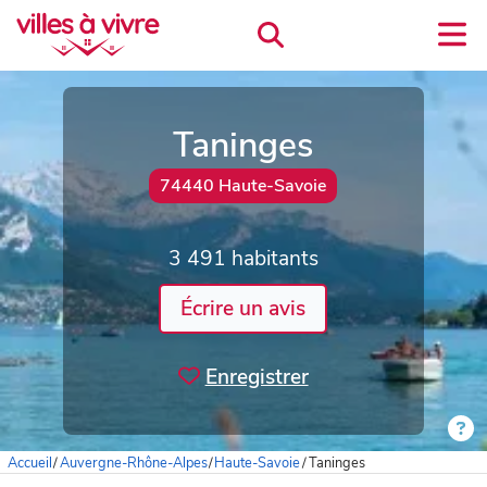
Taninges
74440 Haute-Savoie
3 491 habitants
Écrire un avis
Enregistrer
Accueil
/
Auvergne-Rhône-Alpes
/
Haute-Savoie
/
Taninges