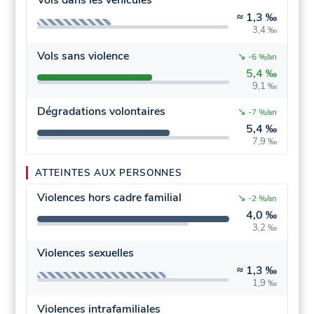
Vols dans les véhicules
≈
1,3 ‰
3,4 ‰
Vols sans violence
↘
-6 %/an
5,4 ‰
9,1 ‰
Dégradations volontaires
↘
-7 %/an
5,4 ‰
7,9 ‰
ATTEINTES AUX PERSONNES
Violences hors cadre familial
↘
-2 %/an
4,0 ‰
3,2 ‰
Violences sexuelles
≈
1,3 ‰
1,9 ‰
Violences intrafamiliales