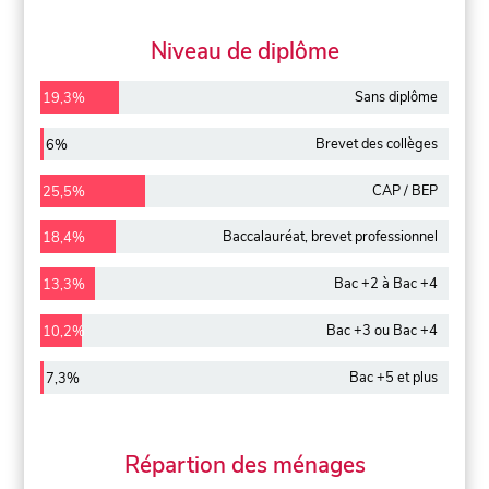
Niveau de diplôme
Sans diplôme
19,3%
Brevet des collèges
6%
CAP / BEP
25,5%
Baccalauréat, brevet professionnel
18,4%
Bac +2 à Bac +4
13,3%
Bac +3 ou Bac +4
10,2%
Bac +5 et plus
7,3%
Répartion des ménages