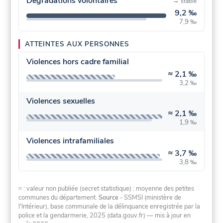
Dégradations volontaires
→
stable
9,2 ‰
7,9 ‰
ATTEINTES AUX PERSONNES
Violences hors cadre familial
≈
2,1 ‰
3,2 ‰
Violences sexuelles
≈
2,1 ‰
1,9 ‰
Violences intrafamiliales
≈
3,7 ‰
3,8 ‰
≈ : valeur non publiée (secret statistique) : moyenne des petites
communes du département.
Source
- SSMSI (ministère de
l'Intérieur), base communale de la délinquance enregistrée par la
police et la gendarmerie, 2025 (data.gouv.fr)
— mis à jour en