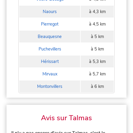
Naours
à 4,3 km
Pierregot
à 4,5 km
Beauquesne
à 5 km
Puchevillers
à 5 km
Hérissart
à 5,3 km
Mirvaux
à 5,7 km
Montonvillers
à 6 km
Avis sur Talmas
Il n'y a pas encore d'avis sur Talmas, c'est le