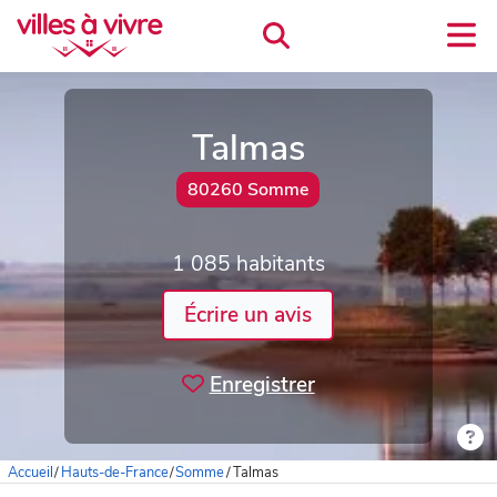
Talmas
80260 Somme
1 085 habitants
Écrire un avis
Enregistrer
Accueil
/
Hauts-de-France
/
Somme
/
Talmas