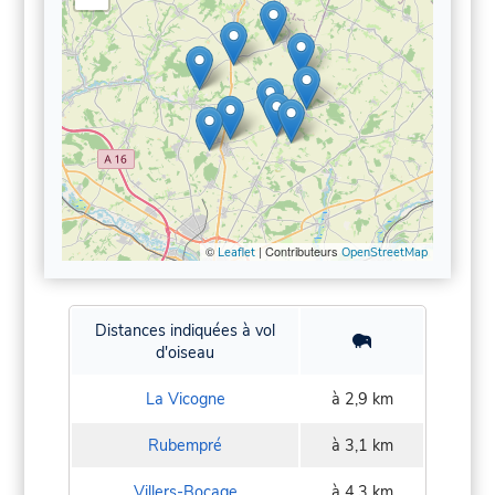
©
| Contributeurs
Leaflet
OpenStreetMap
Distances indiquées à vol
d'oiseau
La Vicogne
à 2,9 km
Rubempré
à 3,1 km
Villers-Bocage
à 4,3 km