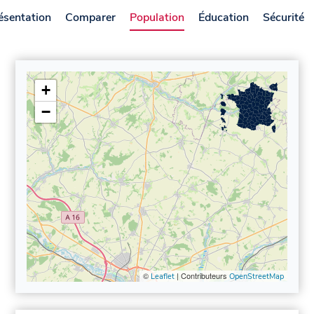
ésentation
Comparer
Population
Éducation
Sécurité
+
−
©
| Contributeurs
Leaflet
OpenStreetMap