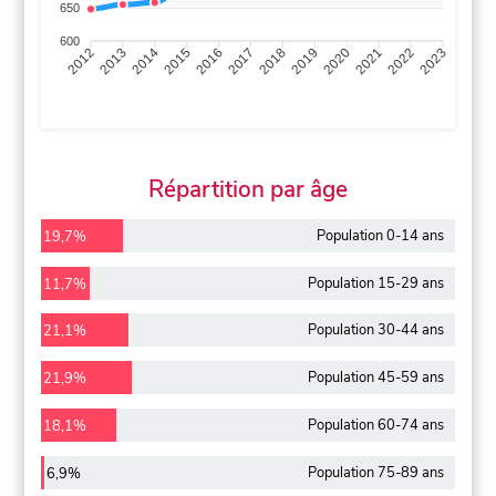
650
600
2013
2014
2015
2016
2017
2018
2019
2020
2021
2022
2012
2023
Répartition par âge
Population 0-14 ans
19,7%
Population 15-29 ans
11,7%
Population 30-44 ans
21,1%
Population 45-59 ans
21,9%
Population 60-74 ans
18,1%
Population 75-89 ans
6,9%