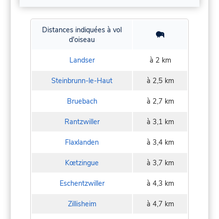
Distances indiquées à vol
d'oiseau
Landser
à 2 km
Steinbrunn-le-Haut
à 2,5 km
Bruebach
à 2,7 km
Rantzwiller
à 3,1 km
Flaxlanden
à 3,4 km
Kœtzingue
à 3,7 km
Eschentzwiller
à 4,3 km
Zillisheim
à 4,7 km