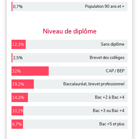
Population 90 ans et +
0,7%
Niveau de diplôme
Sans diplôme
12,3%
Brevet des collèges
2,5%
CAP / BEP
32%
Baccalauréat, brevet professionnel
19,2%
Bac +2 à Bac +4
14,2%
Bac +3 ou Bac +4
10,2%
Bac +5 et plus
9,7%