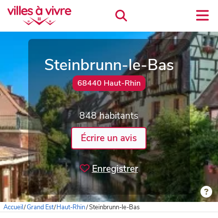
Steinbrunn-le-Bas
68440 Haut-Rhin
848 habitants
Écrire un avis
Enregistrer
Accueil
/
Grand Est
/
Haut-Rhin
/
Steinbrunn-le-Bas