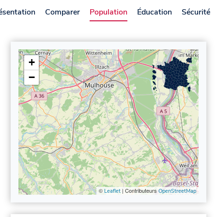
ésentation
Comparer
Population
Éducation
Sécurité
+
−
©
| Contributeurs
Leaflet
OpenStreetMap