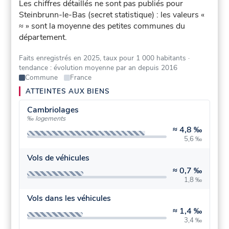
Les chiffres détaillés ne sont pas publiés pour
Steinbrunn-le-Bas (secret statistique) : les valeurs «
≈ » sont la moyenne des petites communes du
département.
Faits enregistrés en 2025, taux pour 1 000 habitants
·
tendance : évolution moyenne par an depuis 2016
Commune
France
ATTEINTES AUX BIENS
Cambriolages
‰ logements
≈
4,8 ‰
5,6 ‰
Vols de véhicules
≈
0,7 ‰
1,8 ‰
Vols dans les véhicules
≈
1,4 ‰
3,4 ‰