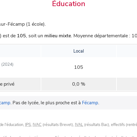
Éducation
sur-Fécamp (1 école).
) est de
105
,
soit un
milieu mixte
.
Moyenne départementale : 103
Local
(2024)
105
e privé
0,0 %
camp
.
Pas de lycée, le plus proche est à
Fécamp
.
de l'éducation,
IPS
,
IVAC
(résultats Brevet),
IVAL
(résultats Bac), effectifs (rentr