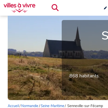
S
868 habitants
Accueil
/
Normandie
/
Seine-Maritime
/
Senneville-sur-Fécamp