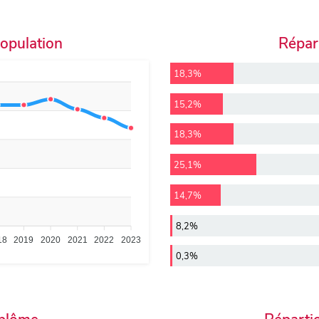
population
Répart
18,3%
15,2%
18,3%
25,1%
14,7%
8,2%
18
2019
2020
2021
2022
2023
0,3%