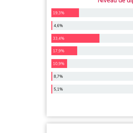
Niveau de d
19,3%
4,6%
33,4%
17,9%
10,9%
8,7%
5,1%