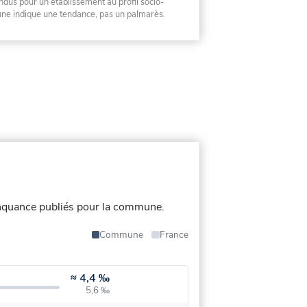
ndus pour un établissement au profil socio-
mune indique une tendance, pas un palmarès.
nquance publiés pour la commune.
Commune
France
≈
4,4 ‰
5,6 ‰