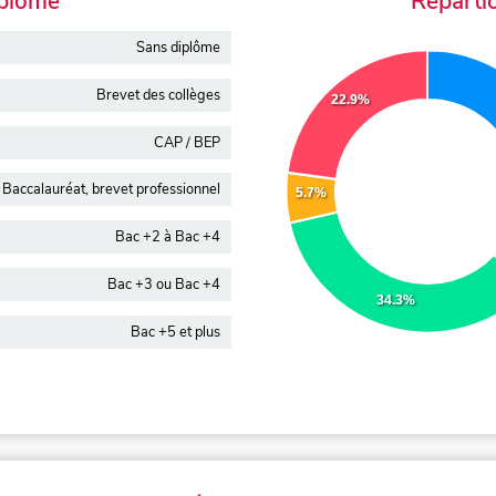
iplôme
Réparti
Sans diplôme
Brevet des collèges
22.9%
CAP / BEP
Baccalauréat, brevet professionnel
5.7%
Bac +2 à Bac +4
Bac +3 ou Bac +4
34.3%
Bac +5 et plus