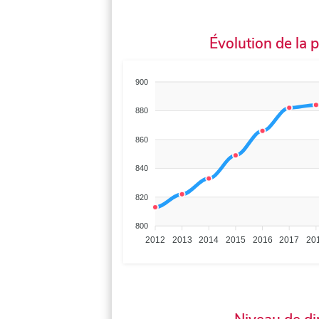
Évolution de la 
900
880
860
840
820
800
2012
2013
2014
2015
2016
2017
20