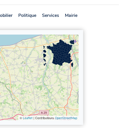
bilier
Politique
Services
Mairie
Proximité
Avis
©
| Contributeurs
Leaflet
OpenStreetMap