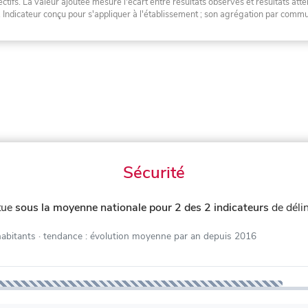
tifs. La valeur ajoutée mesure l'écart entre résultats observés et résultats atte
. Indicateur conçu pour s'appliquer à l'établissement ; son agrégation par com
Sécurité
tue
sous la moyenne nationale pour 2 des 2 indicateurs
de déli
habitants
· tendance : évolution moyenne par an depuis 2016