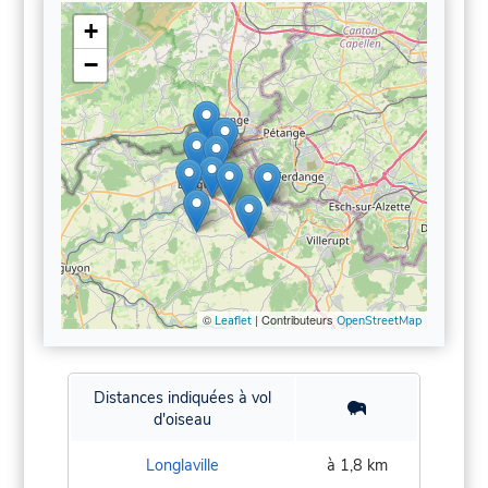
+
−
©
| Contributeurs
Leaflet
OpenStreetMap
Distances indiquées à vol
d'oiseau
Longlaville
à 1,8 km