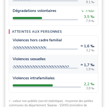
9,1 ‰
Dégradations volontaires
↘
-3 %/an
3,5 ‰
7,9 ‰
ATTEINTES AUX PERSONNES
Violences hors cadre familial
≈
1,6 ‰
3,2 ‰
Violences sexuelles
≈
1,7 ‰
1,9 ‰
Violences intrafamiliales
2,2 ‰
3,8 ‰
≈ : valeur non publiée (secret statistique) : moyenne des petites
communes du département.
Source
- SSMSI (ministère de