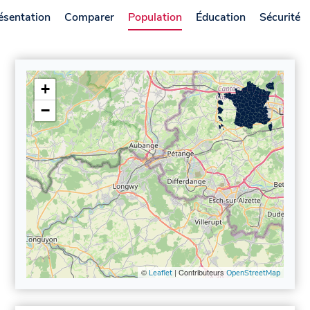
ésentation
Comparer
Population
Éducation
Sécurité
+
−
©
| Contributeurs
Leaflet
OpenStreetMap