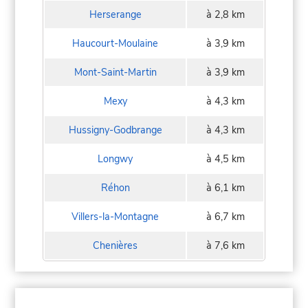
Herserange
à 2,8 km
Haucourt-Moulaine
à 3,9 km
Mont-Saint-Martin
à 3,9 km
Mexy
à 4,3 km
Hussigny-Godbrange
à 4,3 km
Longwy
à 4,5 km
Réhon
à 6,1 km
Villers-la-Montagne
à 6,7 km
Chenières
à 7,6 km