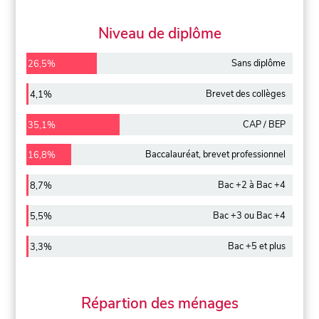
Niveau de diplôme
Sans diplôme
26,5%
Brevet des collèges
4,1%
CAP / BEP
35,1%
Baccalauréat, brevet professionnel
16,8%
Bac +2 à Bac +4
8,7%
Bac +3 ou Bac +4
5,5%
Bac +5 et plus
3,3%
Répartion des ménages