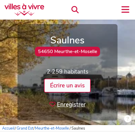
Saulnes
54650 Meurthe-et-Moselle
2 259 habitants
Écrire un avis
Enregistrer
Accueil
/
Grand Est
/
Meurthe-et-Moselle
/
Saulnes