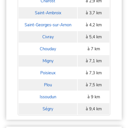
Chârost
à 2,9 km
Saint-Ambroix
à 3,7 km
Saint-Georges-sur-Arnon
à 4,2 km
Civray
à 5,4 km
Chouday
à 7 km
Migny
à 7,1 km
Poisieux
à 7,3 km
Plou
à 7,5 km
Issoudun
à 9 km
Ségry
à 9,4 km