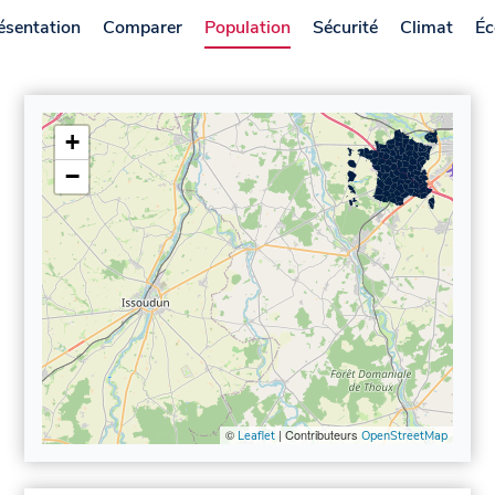
ésentation
Comparer
Population
Sécurité
Climat
Éc
+
−
©
| Contributeurs
Leaflet
OpenStreetMap