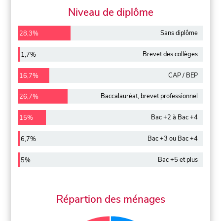
Niveau de diplôme
Sans diplôme
28,3%
Brevet des collèges
1,7%
CAP / BEP
16,7%
Baccalauréat, brevet professionnel
26,7%
Bac +2 à Bac +4
15%
Bac +3 ou Bac +4
6,7%
Bac +5 et plus
5%
Répartion des ménages