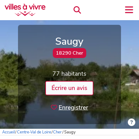
Saugy
18290 Cher
77 habitants
Écrire un avis
Enregistrer
Accueil
/
Centre-Val de Loire
/
Cher
/
Saugy