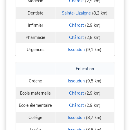
Médecin
Chârost
(2,9 km)
Dentiste
Sainte-Lizaigne
(8,2 km)
Infirmier
Chârost
(2,9 km)
Pharmacie
Chârost
(2,8 km)
Urgences
Issoudun
(9,1 km)
Education
Crèche
Issoudun
(9,5 km)
Ecole maternelle
Chârost
(2,9 km)
Ecole élementaire
Chârost
(2,9 km)
Collège
Issoudun
(8,7 km)
Lycée
Issoudun
(8,8 km)