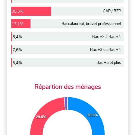
CAP / BEP
35,3%
Baccalauréat, brevet professionnel
17,1%
Bac +2 à Bac +4
8,4%
Bac +3 ou Bac +4
7,6%
Bac +5 et plus
5,4%
Répartion des ménages
30.3%
29.6%