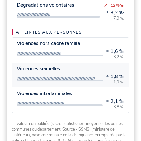
Dégradations volontaires
↗
+12 %/an
≈
3,2 ‰
7,9 ‰
ATTEINTES AUX PERSONNES
Violences hors cadre familial
≈
1,6 ‰
3,2 ‰
Violences sexuelles
≈
1,8 ‰
1,9 ‰
Violences intrafamiliales
≈
2,1 ‰
3,8 ‰
≈ : valeur non publiée (secret statistique) : moyenne des petites
communes du département.
Source
- SSMSI (ministère de
l'Intérieur), base communale de la délinquance enregistrée par la
police et la gendarmerie, 2025 (data.gouv.fr)
— mis à jour en