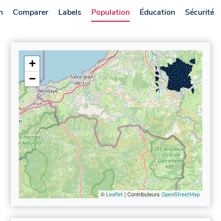
n
Comparer
Labels
Population
Éducation
Sécurité
+
−
©
| Contributeurs
Leaflet
OpenStreetMap