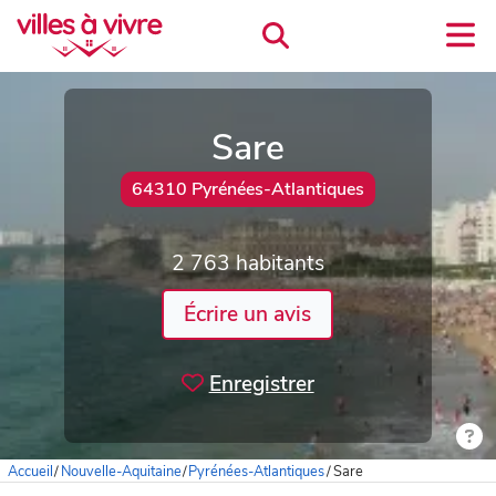
Sare
64310 Pyrénées-Atlantiques
2 763 habitants
Écrire un avis
Enregistrer
Accueil
/
Nouvelle-Aquitaine
/
Pyrénées-Atlantiques
/
Sare