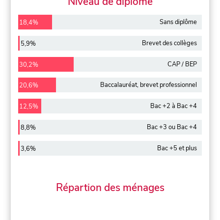
Niveau de diplôme
Sans diplôme
18,4%
Brevet des collèges
5,9%
CAP / BEP
30,2%
Baccalauréat, brevet professionnel
20,6%
Bac +2 à Bac +4
12,5%
Bac +3 ou Bac +4
8,8%
Bac +5 et plus
3,6%
Répartion des ménages