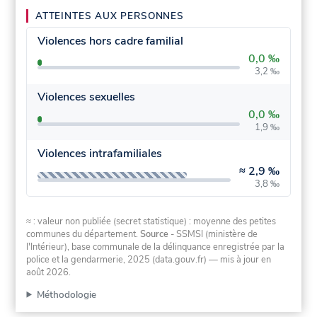
ATTEINTES AUX PERSONNES
Violences hors cadre familial
0,0 ‰
3,2 ‰
Violences sexuelles
0,0 ‰
1,9 ‰
Violences intrafamiliales
≈
2,9 ‰
3,8 ‰
≈ : valeur non publiée (secret statistique) : moyenne des petites
communes du département.
Source
- SSMSI (ministère de
l'Intérieur), base communale de la délinquance enregistrée par la
police et la gendarmerie, 2025 (data.gouv.fr)
— mis à jour en
août 2026
.
Méthodologie