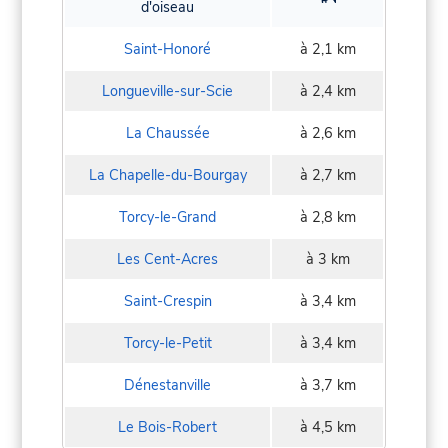
d'oiseau
Saint-Honoré
à 2,1 km
Longueville-sur-Scie
à 2,4 km
La Chaussée
à 2,6 km
La Chapelle-du-Bourgay
à 2,7 km
Torcy-le-Grand
à 2,8 km
Les Cent-Acres
à 3 km
Saint-Crespin
à 3,4 km
Torcy-le-Petit
à 3,4 km
Dénestanville
à 3,7 km
Le Bois-Robert
à 4,5 km