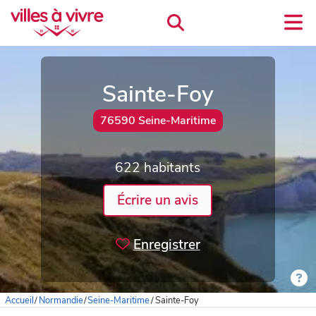
Sainte-Foy
76590 Seine-Maritime
622 habitants
Écrire un avis
Enregistrer
Accueil
/
Normandie
/
Seine-Maritime
/
Sainte-Foy