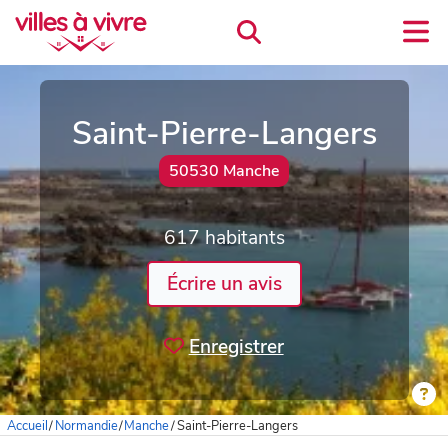
Saint-Pierre-Langers
50530 Manche
617 habitants
Écrire un avis
Enregistrer
Accueil
/
Normandie
/
Manche
/
Saint-Pierre-Langers