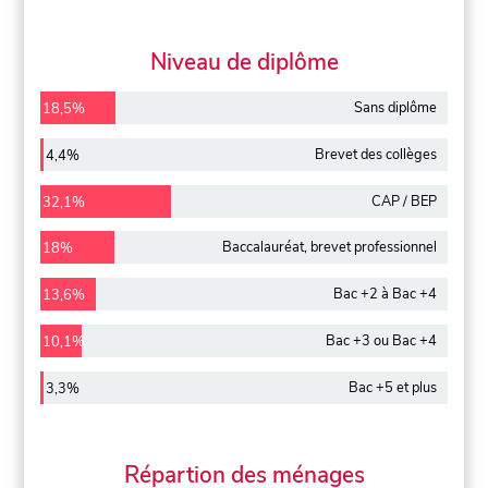
Niveau de diplôme
Sans diplôme
18,5%
Brevet des collèges
4,4%
CAP / BEP
32,1%
Baccalauréat, brevet professionnel
18%
Bac +2 à Bac +4
13,6%
Bac +3 ou Bac +4
10,1%
Bac +5 et plus
3,3%
Répartion des ménages