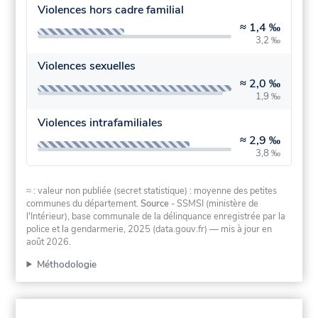
Violences hors cadre familial
≈
1,4 ‰
3,2 ‰
Violences sexuelles
≈
2,0 ‰
1,9 ‰
Violences intrafamiliales
≈
2,9 ‰
3,8 ‰
≈ : valeur non publiée (secret statistique) : moyenne des petites
communes du département.
Source
- SSMSI (ministère de
l'Intérieur), base communale de la délinquance enregistrée par la
police et la gendarmerie, 2025 (data.gouv.fr)
— mis à jour en
août 2026
.
Méthodologie