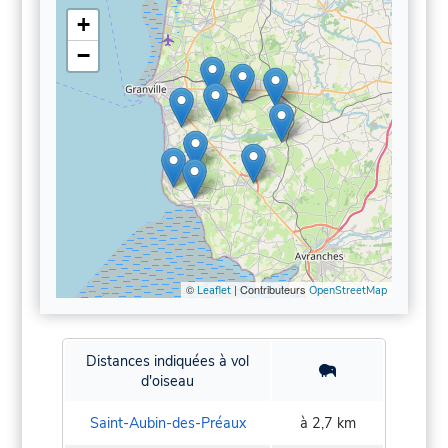
+
−
©
| Contributeurs
Leaflet
OpenStreetMap
Distances indiquées à vol
d'oiseau
Saint-Aubin-des-Préaux
à 2,7 km