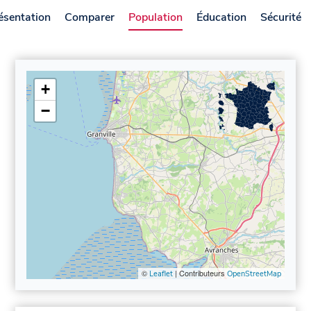
ésentation
Comparer
Population
Éducation
Sécurité
+
−
©
| Contributeurs
Leaflet
OpenStreetMap