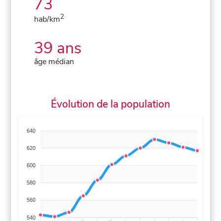
73
2
hab/km
39 ans
âge médian
Évolution de la population
640
620
600
580
560
540