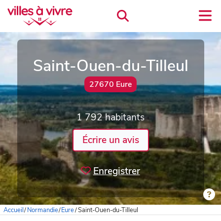
Saint-Ouen-du-Tilleul
27670 Eure
1 792 habitants
Écrire un avis
Enregistrer
Accueil
/
Normandie
/
Eure
/
Saint-Ouen-du-Tilleul