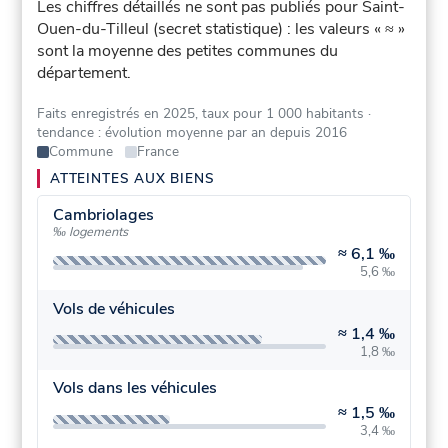
Les chiffres détaillés ne sont pas publiés pour Saint-
Ouen-du-Tilleul (secret statistique) : les valeurs « ≈ »
sont la moyenne des petites communes du
département.
Faits enregistrés en 2025, taux pour 1 000 habitants
·
tendance : évolution moyenne par an depuis 2016
Commune
France
ATTEINTES AUX BIENS
Cambriolages
‰ logements
≈
6,1 ‰
5,6 ‰
Vols de véhicules
≈
1,4 ‰
1,8 ‰
Vols dans les véhicules
≈
1,5 ‰
3,4 ‰