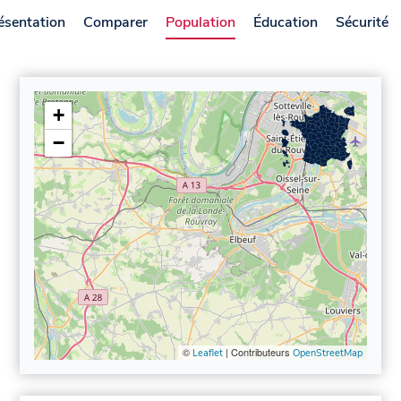
ésentation
Comparer
Population
Éducation
Sécurité
+
−
©
| Contributeurs
Leaflet
OpenStreetMap