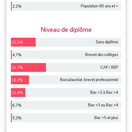
Population 90 ans et +
2,2%
Niveau de diplôme
Sans diplôme
22,5%
Brevet des collèges
4,7%
CAP / BEP
31,7%
Baccalauréat, brevet professionnel
16,2%
Bac +2 à Bac +4
12,9%
Bac +3 ou Bac +4
6,7%
Bac +5 et plus
5,3%