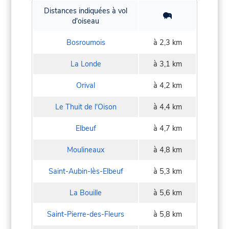
Distances indiquées à vol
d'oiseau
Bosroumois
à 2,3 km
La Londe
à 3,1 km
Orival
à 4,2 km
Le Thuit de l'Oison
à 4,4 km
Elbeuf
à 4,7 km
Moulineaux
à 4,8 km
Saint-Aubin-lès-Elbeuf
à 5,3 km
La Bouille
à 5,6 km
Saint-Pierre-des-Fleurs
à 5,8 km