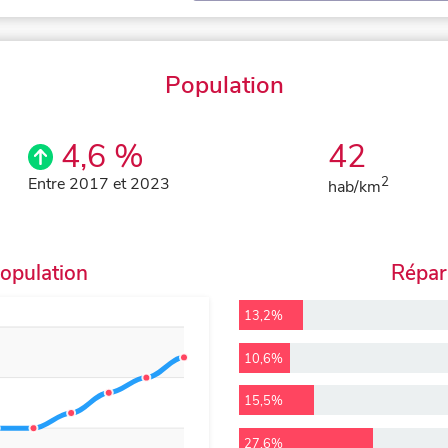
Population
4,6 %
42
Entre 2017 et 2023
2
hab/km
population
Répart
13,2%
10,6%
15,5%
27,6%