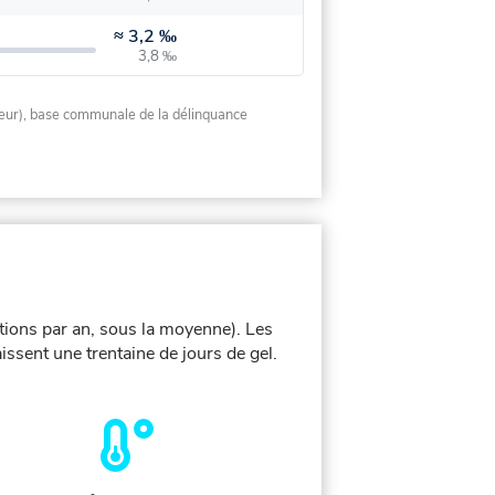
≈
3,2 ‰
3,8 ‰
rieur), base communale de la délinquance
tions par an, sous la moyenne). Les
ssent une trentaine de jours de gel.