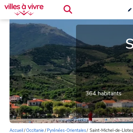
S
364 habitants
Accueil
/
Occitanie
/
Pyrénées-Orientales
/
Saint-Michel-de-Llote