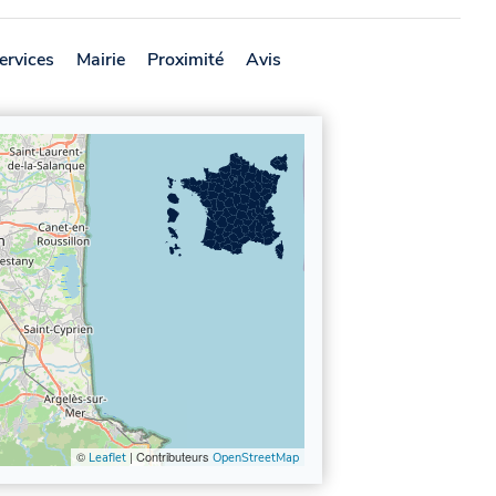
ervices
Mairie
Proximité
Avis
©
| Contributeurs
Leaflet
OpenStreetMap