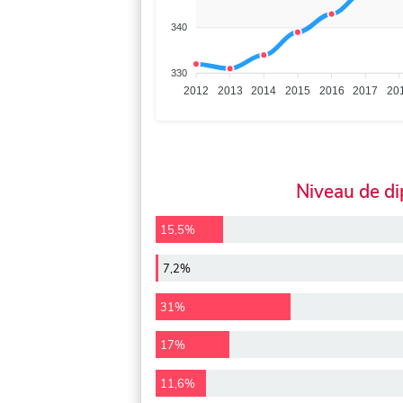
340
330
2012
2013
2014
2015
2016
2017
20
Niveau de d
15,5%
7,2%
31%
17%
11,6%