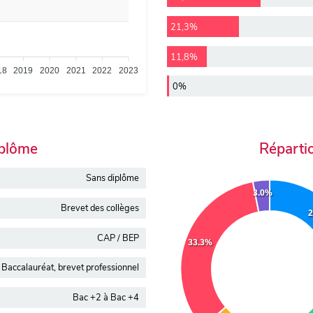
21,3%
11,8%
18
2019
2020
2021
2022
2023
0%
iplôme
Réparti
Sans diplôme
3.0%
Brevet des collèges
CAP / BEP
33.3%
Baccalauréat, brevet professionnel
Bac +2 à Bac +4