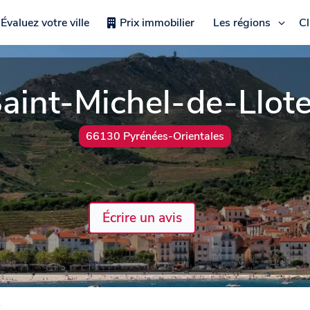
Évaluez votre ville
Prix immobilier
Les régions
C
aint-Michel-de-Llot
66130 Pyrénées-Orientales
Écrire un avis
s