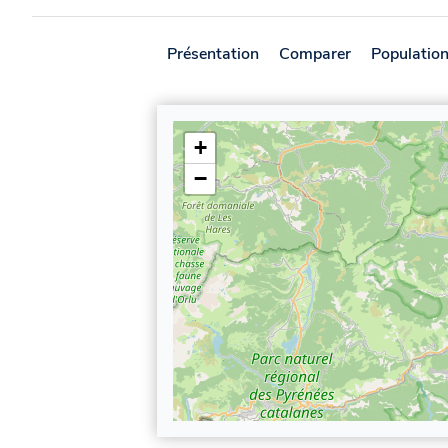
Présentation
Comparer
Populatio
+
−