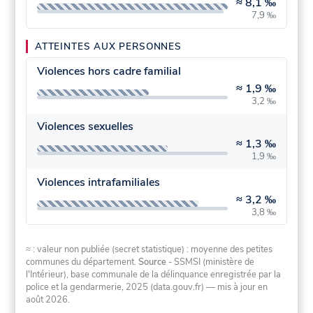
≈
8,1 ‰
7,9 ‰
ATTEINTES AUX PERSONNES
Violences hors cadre familial
≈
1,9 ‰
3,2 ‰
Violences sexuelles
≈
1,3 ‰
1,9 ‰
Violences intrafamiliales
≈
3,2 ‰
3,8 ‰
≈ : valeur non publiée (secret statistique) : moyenne des petites
communes du département.
Source
- SSMSI (ministère de
l'Intérieur), base communale de la délinquance enregistrée par la
police et la gendarmerie, 2025 (data.gouv.fr)
— mis à jour en
août 2026
.