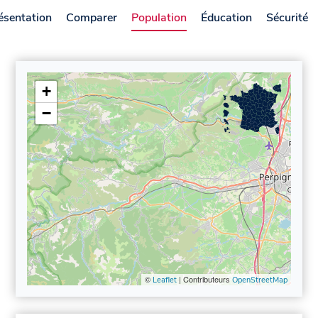
ésentation
Comparer
Population
Éducation
Sécurité
+
−
©
| Contributeurs
Leaflet
OpenStreetMap