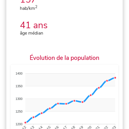
2
hab/km
41 ans
âge médian
Évolution de la population
1400
1350
1300
1250
1200