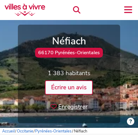
Néfiach
66170 Pyrénées-Orientales
1 383 habitants
Écrire un avis
Enregistrer
Accueil
/
Occitanie
/
Pyrénées-Orientales
/
Néfiach