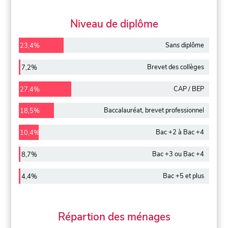
Niveau de diplôme
Sans diplôme
23,4%
Brevet des collèges
7,2%
CAP / BEP
27,4%
Baccalauréat, brevet professionnel
18,5%
Bac +2 à Bac +4
10,4%
Bac +3 ou Bac +4
8,7%
Bac +5 et plus
4,4%
Répartion des ménages