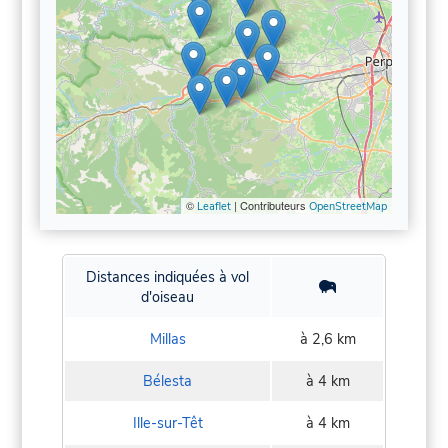
©
| Contributeurs
Leaflet
OpenStreetMap
Distances indiquées à vol
d'oiseau
Millas
à 2,6 km
Bélesta
à 4 km
Ille-sur-Têt
à 4 km