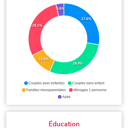
3.6%
27.6%
29.1%
10.8%
28.9%
Couples avec enfant(s)
Couples sans enfant
Familles monoparentales
Ménages 1 personne
Autre
Éducation