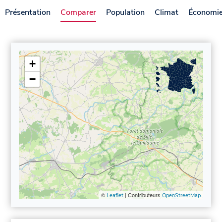
Présentation
Comparer
Population
Climat
Économi
+
−
©
| Contributeurs
Leaflet
OpenStreetMap