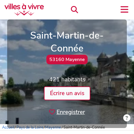
Saint-Martin-de-
Connée
53160 Mayenne
421 habitants
Écrire un avis
Enregistrer
Accueil
/
Pays de la Loire
/
Mayenne
/
Saint-Martin-de-Connée