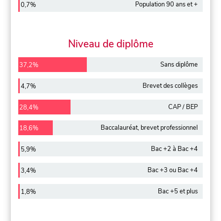
Population 90 ans et +
0,7%
Niveau de diplôme
Sans diplôme
37,2%
Brevet des collèges
4,7%
CAP / BEP
28,4%
Baccalauréat, brevet professionnel
18,6%
Bac +2 à Bac +4
5,9%
Bac +3 ou Bac +4
3,4%
Bac +5 et plus
1,8%