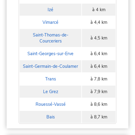
Izé
à 4 km
Vimarcé
à 4,4 km
Saint-Thomas-de-
à 4,5 km
Courceriers
Saint-Georges-sur-Erve
à 6,4 km
Saint-Germain-de-Coulamer
à 6,4 km
Trans
à 7,8 km
Le Grez
à 7,9 km
Rouessé-Vassé
à 8,6 km
Bais
à 8,7 km