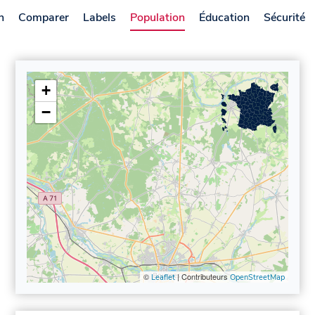
n
Comparer
Labels
Population
Éducation
Sécurité
+
−
©
| Contributeurs
Leaflet
OpenStreetMap