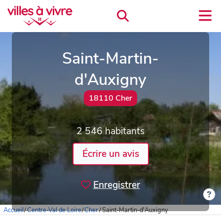
Saint-Martin-
d'Auxigny
18110 Cher
2 546 habitants
Écrire un avis
Enregistrer
Accueil
/
Centre-Val de Loire
/
Cher
/
Saint-Martin-d'Auxigny