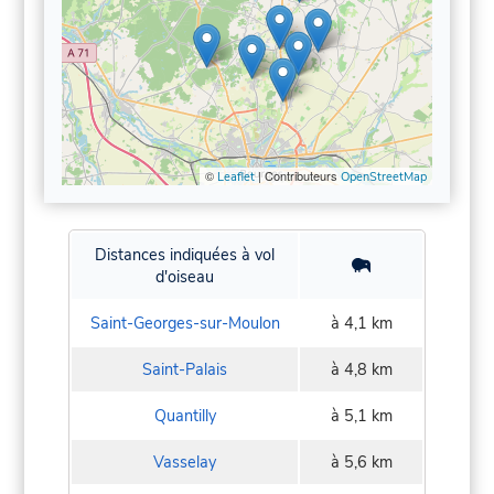
©
| Contributeurs
Leaflet
OpenStreetMap
Distances indiquées à vol
d'oiseau
Saint-Georges-sur-Moulon
à 4,1 km
Saint-Palais
à 4,8 km
Quantilly
à 5,1 km
Vasselay
à 5,6 km