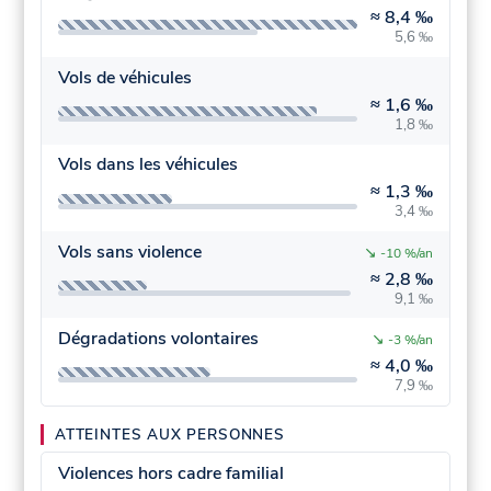
≈
8,4 ‰
5,6 ‰
Vols de véhicules
≈
1,6 ‰
1,8 ‰
Vols dans les véhicules
≈
1,3 ‰
3,4 ‰
Vols sans violence
↘
-10 %/an
≈
2,8 ‰
9,1 ‰
Dégradations volontaires
↘
-3 %/an
≈
4,0 ‰
7,9 ‰
ATTEINTES AUX PERSONNES
Violences hors cadre familial