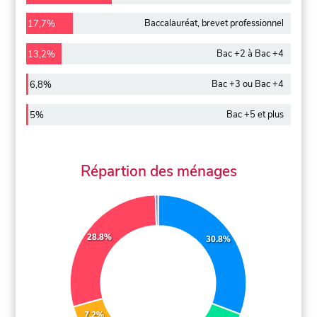
Baccalauréat, brevet professionnel
17,7%
Bac +2 à Bac +4
13,2%
Bac +3 ou Bac +4
6,8%
Bac +5 et plus
5%
Répartion des ménages
28.8%
30.8%
7.2%