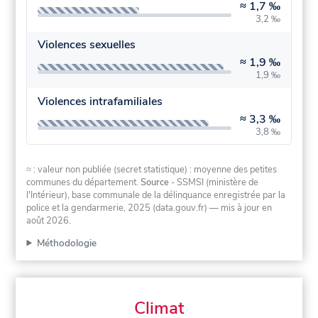
≈
1,7 ‰
3,2 ‰
Violences sexuelles
≈
1,9 ‰
1,9 ‰
Violences intrafamiliales
≈
3,3 ‰
3,8 ‰
≈ : valeur non publiée (secret statistique) : moyenne des petites
communes du département.
Source
- SSMSI (ministère de
l'Intérieur), base communale de la délinquance enregistrée par la
police et la gendarmerie, 2025 (data.gouv.fr)
— mis à jour en
août 2026
.
Méthodologie
Climat