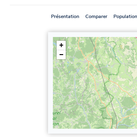
Présentation
Comparer
Populatio
+
−