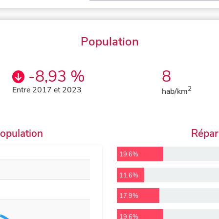
Population
-8,93 %
8
Entre 2017 et 2023
2
hab/km
population
Répart
19,6%
11,6%
17,9%
19,6%