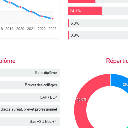
24,1%
6,3%
18
2019
2020
2021
2022
2023
0,9%
iplôme
Réparti
Sans diplôme
20
Brevet des collèges
CAP / BEP
40.0%
Baccalauréat, brevet professionnel
Bac +2 à Bac +4