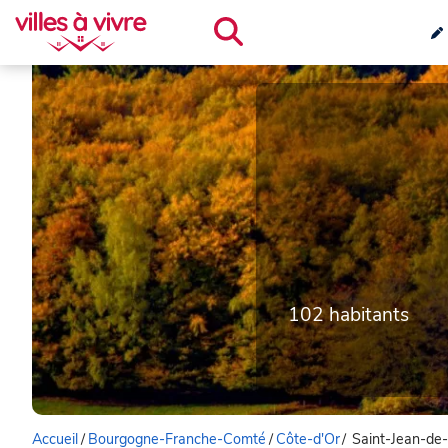
102 habitants
Accueil
/
Bourgogne-Franche-Comté
/
Côte-d'Or
/
Saint-Jean-de