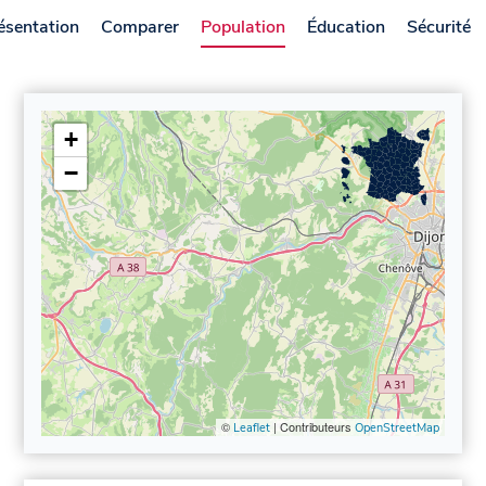
ésentation
Comparer
Population
Éducation
Sécurité
+
−
©
| Contributeurs
Leaflet
OpenStreetMap