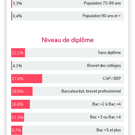
Population 75-89 ans
3,3%
Population 90 ans et +
0,4%
Niveau de diplôme
Sans diplôme
12,1%
Brevet des collèges
4,1%
CAP / BEP
27,4%
Baccalauréat, brevet professionnel
18,9%
Bac +2 à Bac +4
16,6%
Bac +3 ou Bac +4
11,3%
Bac +5 et plus
9,7%