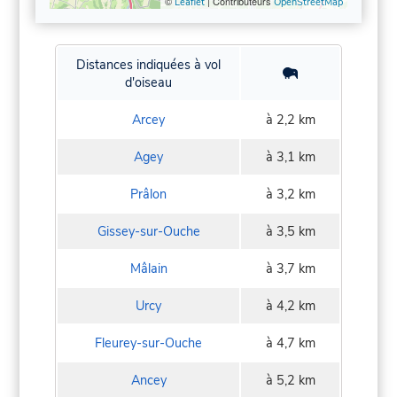
©
| Contributeurs
Leaflet
OpenStreetMap
Distances indiquées à vol
d'oiseau
Arcey
à 2,2 km
Agey
à 3,1 km
Prâlon
à 3,2 km
Gissey-sur-Ouche
à 3,5 km
Mâlain
à 3,7 km
Urcy
à 4,2 km
Fleurey-sur-Ouche
à 4,7 km
Ancey
à 5,2 km