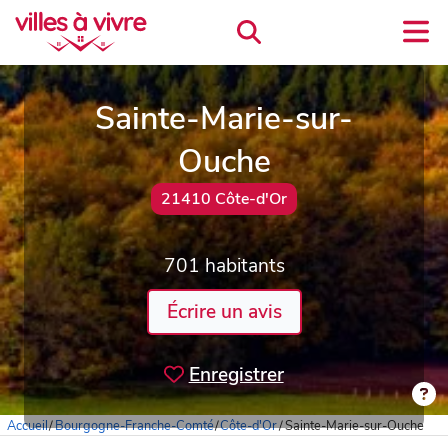
Sainte-Marie-sur-
Ouche
21410 Côte-d'Or
701 habitants
Écrire un avis
Enregistrer
Accueil
/
Bourgogne-Franche-Comté
/
Côte-d'Or
/
Sainte-Marie-sur-Ouche