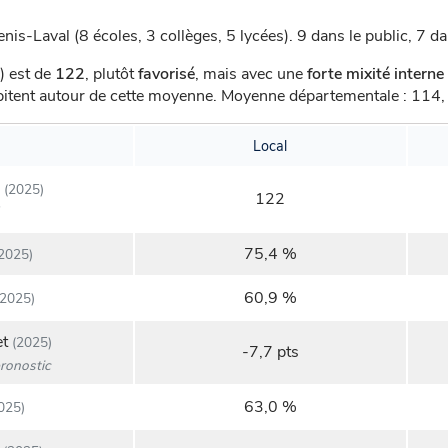
nis-Laval (8 écoles, 3 collèges, 5 lycées).
9 dans le public, 7 da
) est de
122
,
plutôt
favorisé
, mais avec une
forte mixité interne
abitent autour de cette moyenne.
Moyenne départementale : 114, 
Local
(2025)
122
75,4 %
2025)
60,9 %
2025)
et
(2025)
-7,7 pts
ronostic
63,0 %
025)