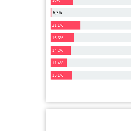
16%
5,7%
21,1%
16,6%
14,2%
11,4%
15,1%