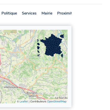
Politique
Services
Mairie
Proximité
Avis
©
| Contributeurs
Leaflet
OpenStreetMap