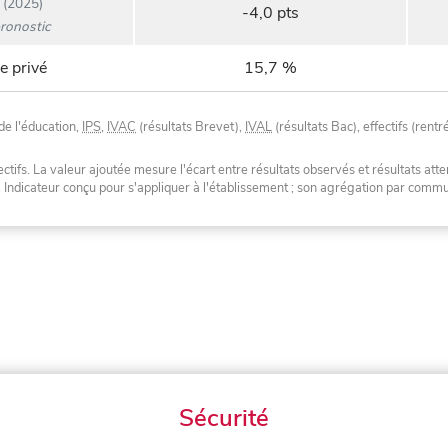
(2025)
-4,0 pts
ronostic
e privé
15,7 %
de l'éducation,
IPS
,
IVAC
(résultats Brevet),
IVAL
(résultats Bac), effectifs (rentr
tifs. La valeur ajoutée mesure l'écart entre résultats observés et résultats atte
. Indicateur conçu pour s'appliquer à l'établissement ; son agrégation par com
Sécurité