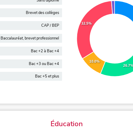
Sans diplôme
Brevet des collèges
32.5%
CAP / BEP
Baccalauréat, brevet professionnel
Bac +2 à Bac +4
10.0%
Bac +3 ou Bac +4
26.7
Bac +5 et plus
Éducation