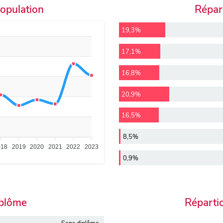
population
Répart
19,3%
17,1%
16,8%
20,9%
16,5%
8,5%
018
2019
2020
2021
2022
2023
0,9%
iplôme
Réparti