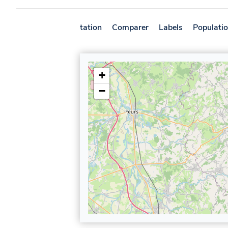
Présentation
Comparer
Labels
Populati
+
−