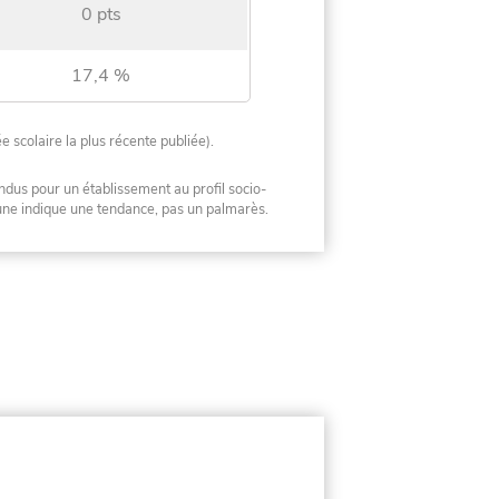
0 pts
17,4 %
ée scolaire la plus récente publiée).
ndus pour un établissement au profil socio-
mune indique une tendance, pas un palmarès.