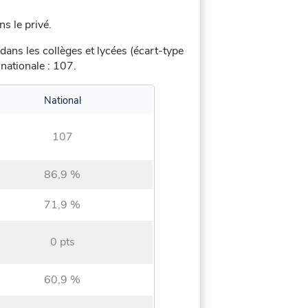
ns le privé.
dans les collèges et lycées (écart-type
nationale : 107.
National
107
86,9 %
71,9 %
0 pts
60,9 %