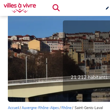
21 212 habitants
Accueil
/
Auvergne-Rhône-Alpes
/
Rhône
/
Saint-Genis-Laval