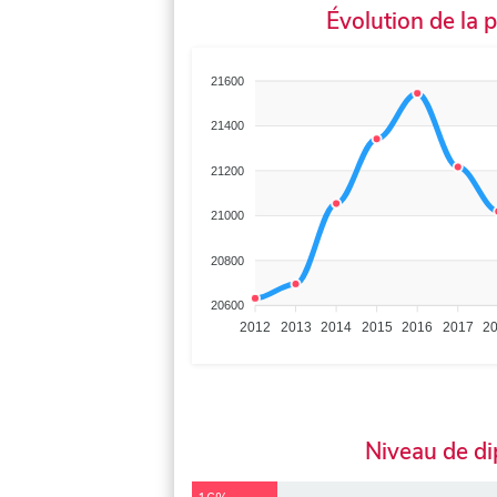
Évolution de la 
21600
21400
21200
21000
20800
20600
2012
2013
2014
2015
2016
2017
2
Niveau de d