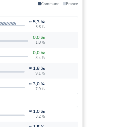
Commune
France
≈
5,3 ‰
5,6 ‰
0,0 ‰
1,8 ‰
0,0 ‰
3,4 ‰
≈
1,8 ‰
9,1 ‰
≈
3,0 ‰
7,9 ‰
≈
1,0 ‰
3,2 ‰