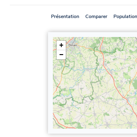
Présentation
Comparer
Populatio
+
−