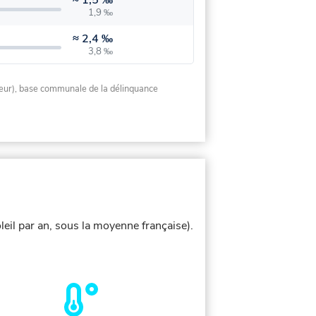
≈
1,5 ‰
1,9 ‰
≈
2,4 ‰
3,8 ‰
rieur), base communale de la délinquance
leil par an, sous la moyenne française).