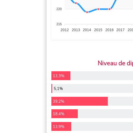
220
215
2012
2013
2014
2015
2016
2017
20
Niveau de d
13,3%
5,1%
39,2%
18,4%
13,9%