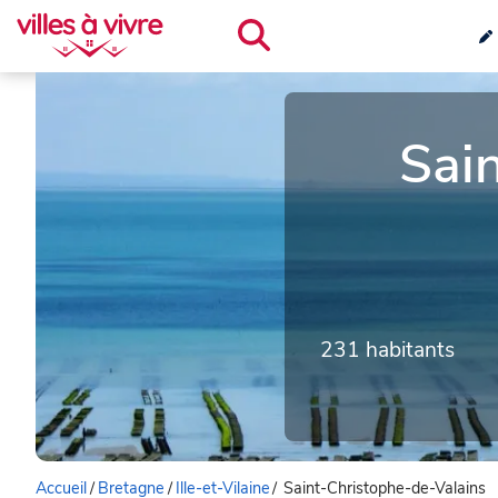
Sai
231 habitants
Accueil
/
Bretagne
/
Ille-et-Vilaine
/
Saint-Christophe-de-Valains