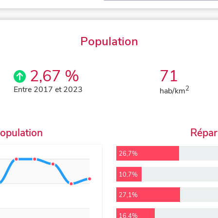
Population
2,67 %
71
Entre 2017 et 2023
2
hab/km
population
Répart
26,7%
10,7%
27,1%
16,4%