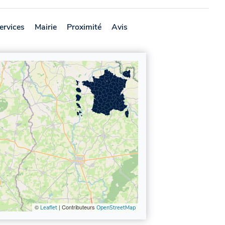
ervices
Mairie
Proximité
Avis
©
| Contributeurs
Leaflet
OpenStreetMap