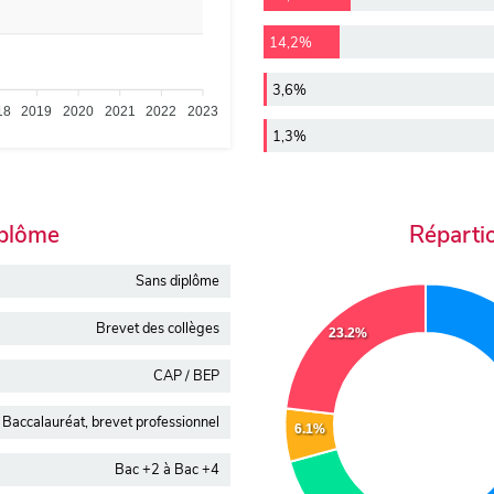
14,2%
3,6%
18
2019
2020
2021
2022
2023
1,3%
iplôme
Réparti
Sans diplôme
Brevet des collèges
23.2%
CAP / BEP
Baccalauréat, brevet professionnel
6.1%
Bac +2 à Bac +4