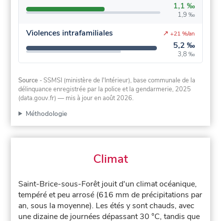
1,1 ‰
1,9 ‰
Violences intrafamiliales
↗
+21 %/an
5,2 ‰
3,8 ‰
Source
- SSMSI (ministère de l'Intérieur), base communale de la
délinquance enregistrée par la police et la gendarmerie, 2025
(data.gouv.fr)
— mis à jour en août 2026
.
Méthodologie
Climat
Saint-Brice-sous-Forêt jouit d'un climat océanique,
tempéré et peu arrosé (616 mm de précipitations par
an, sous la moyenne). Les étés y sont chauds, avec
une dizaine de journées dépassant 30 °C, tandis que