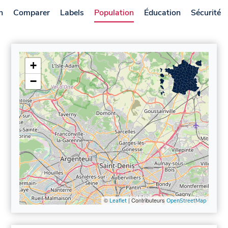
n
Comparer
Labels
Population
Éducation
Sécurité
+
−
©
| Contributeurs
Leaflet
OpenStreetMap