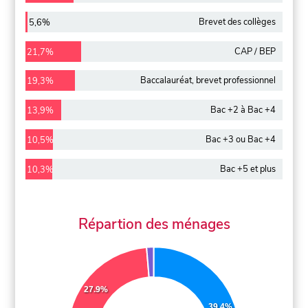
Brevet des collèges
5,6%
CAP / BEP
21,7%
Baccalauréat, brevet professionnel
19,3%
Bac +2 à Bac +4
13,9%
Bac +3 ou Bac +4
10,5%
Bac +5 et plus
10,3%
Répartion des ménages
27.9%
39.4%