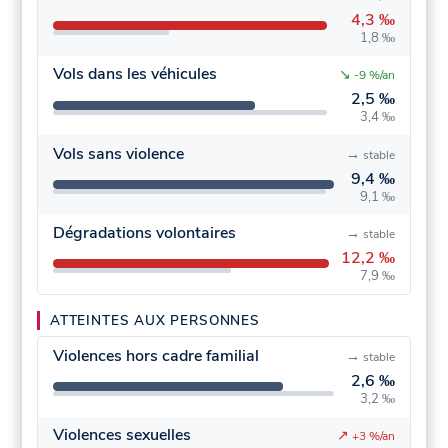
4,3 ‰
1,8 ‰
Vols dans les véhicules
↘
-9 %/an
2,5 ‰
3,4 ‰
Vols sans violence
→
stable
9,4 ‰
9,1 ‰
Dégradations volontaires
→
stable
12,2 ‰
7,9 ‰
ATTEINTES AUX PERSONNES
Violences hors cadre familial
→
stable
2,6 ‰
3,2 ‰
Violences sexuelles
↗
+3 %/an