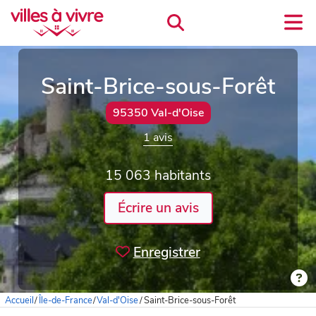
Saint-Brice-sous-Forêt
95350 Val-d'Oise
1 avis
15 063 habitants
Écrire un avis
Enregistrer
Accueil
/
Île-de-France
/
Val-d'Oise
/
Saint-Brice-sous-Forêt