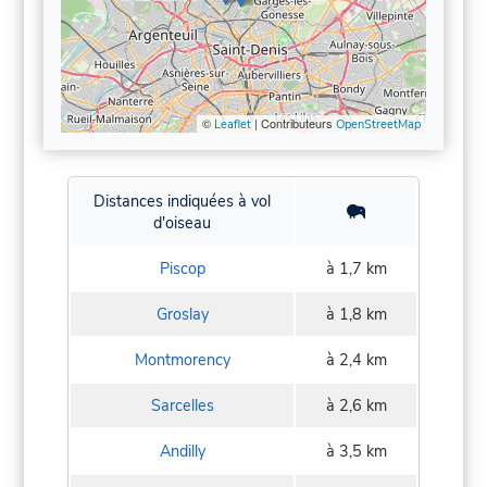
©
| Contributeurs
Leaflet
OpenStreetMap
Distances indiquées à vol
d'oiseau
Piscop
à 1,7 km
Groslay
à 1,8 km
Montmorency
à 2,4 km
Sarcelles
à 2,6 km
Andilly
à 3,5 km