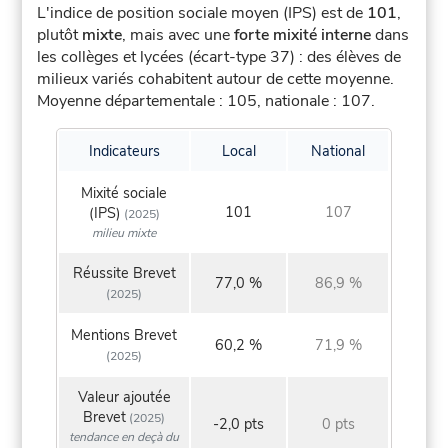
L'indice de position sociale moyen (IPS) est de
101
,
plutôt
mixte
, mais avec une
forte mixité interne
dans
les collèges et lycées (écart-type 37) : des élèves de
milieux variés cohabitent autour de cette moyenne.
Moyenne départementale : 105, nationale : 107.
Indicateurs
Local
National
Mixité sociale
101
107
(IPS)
(2025)
milieu mixte
Réussite Brevet
77,0 %
86,9 %
(2025)
Mentions Brevet
60,2 %
71,9 %
(2025)
Valeur ajoutée
Brevet
(2025)
-2,0 pts
0 pts
tendance en deçà du