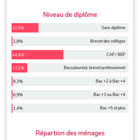
Niveau de diplôme
Sans diplôme
22,9%
Brevet des collèges
2,8%
CAP / BEP
44,4%
Baccalauréat, brevet professionnel
13,2%
Bac +2 à Bac +4
8,3%
Bac +3 ou Bac +4
6,9%
Bac +5 et plus
1,4%
Répartion des ménages