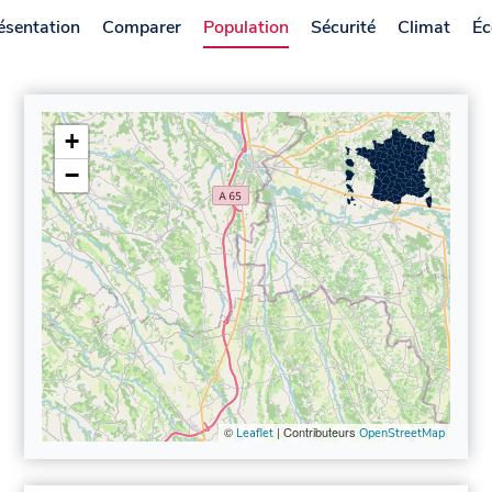
ésentation
Comparer
Population
Sécurité
Climat
Éc
+
−
©
| Contributeurs
Leaflet
OpenStreetMap