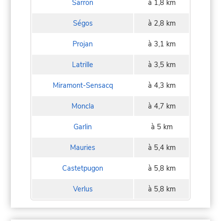
Sarron
à 1,8 km
Ségos
à 2,8 km
Projan
à 3,1 km
Latrille
à 3,5 km
Miramont-Sensacq
à 4,3 km
Moncla
à 4,7 km
Garlin
à 5 km
Mauries
à 5,4 km
Castetpugon
à 5,8 km
Verlus
à 5,8 km