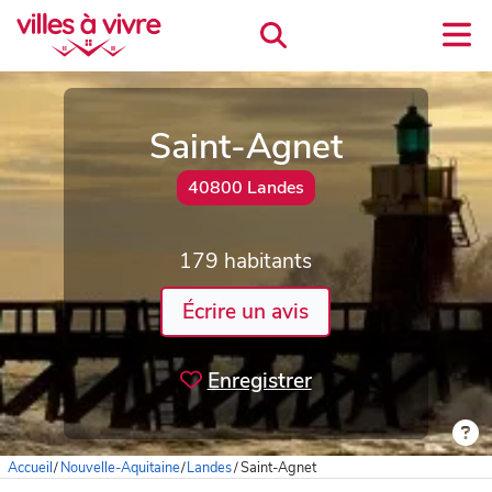
Saint-Agnet
40800 Landes
179 habitants
Écrire un avis
Enregistrer
Accueil
/
Nouvelle-Aquitaine
/
Landes
/
Saint-Agnet