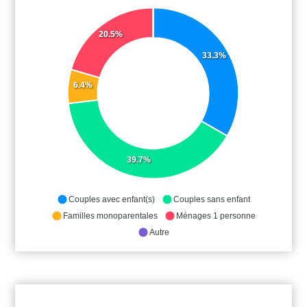
20.5%
33.3%
6.4%
39.7%
Couples avec enfant(s)
Couples sans enfant
Familles monoparentales
Ménages 1 personne
Autre