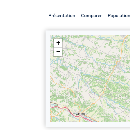
Présentation
Comparer
Populatio
+
−