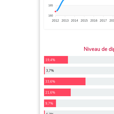
165
160
2012
2013
2014
2015
2016
2017
20
Niveau de d
19,4%
3,7%
33,6%
21,6%
9,7%