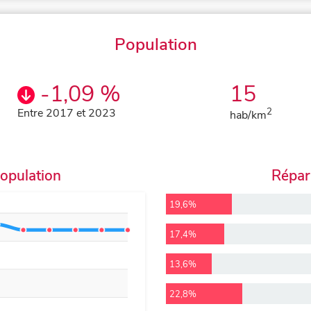
Population
-1,09 %
15
Entre 2017 et 2023
2
hab/km
population
Répart
19,6%
17,4%
13,6%
22,8%