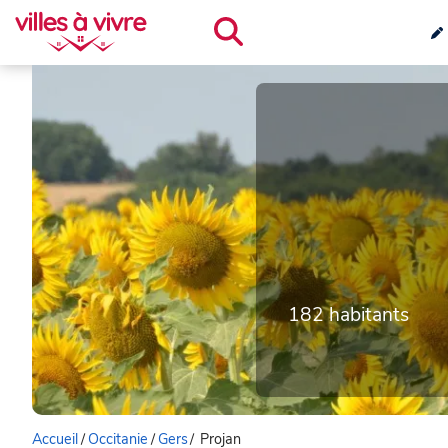
182 habitants
Accueil
/
Occitanie
/
Gers
/
Projan