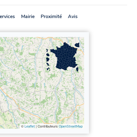
ervices
Mairie
Proximité
Avis
©
| Contributeurs
Leaflet
OpenStreetMap