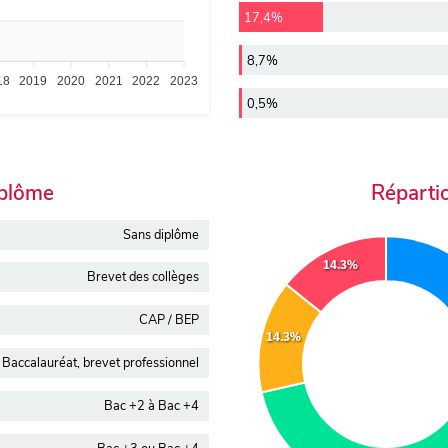
17,4%
8,7%
18
2019
2020
2021
2022
2023
0,5%
iplôme
Réparti
Sans diplôme
14.3%
Brevet des collèges
CAP / BEP
14.3%
Baccalauréat, brevet professionnel
Bac +2 à Bac +4