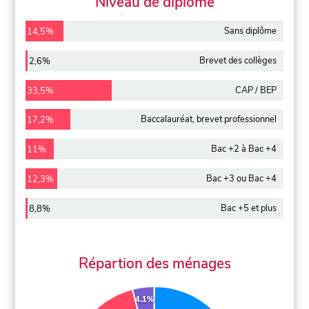
Niveau de diplôme
Sans diplôme
14,5%
Brevet des collèges
2,6%
CAP / BEP
33,5%
Baccalauréat, brevet professionnel
17,2%
Bac +2 à Bac +4
11%
Bac +3 ou Bac +4
12,3%
Bac +5 et plus
8,8%
Répartion des ménages
4.1%