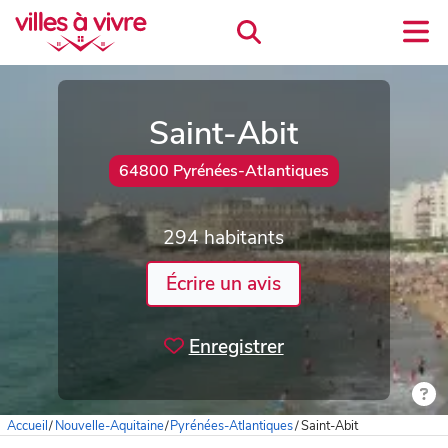
Saint-Abit
64800 Pyrénées-Atlantiques
294 habitants
Écrire un avis
Enregistrer
Accueil
/
Nouvelle-Aquitaine
/
Pyrénées-Atlantiques
/
Saint-Abit