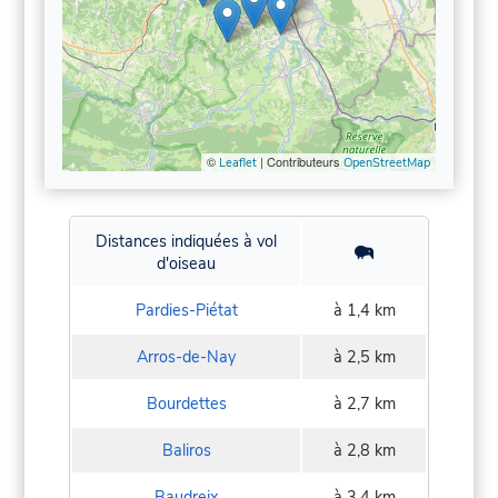
©
| Contributeurs
Leaflet
OpenStreetMap
Distances indiquées à vol
d'oiseau
Pardies-Piétat
à 1,4 km
Arros-de-Nay
à 2,5 km
Bourdettes
à 2,7 km
Baliros
à 2,8 km
Baudreix
à 3,4 km