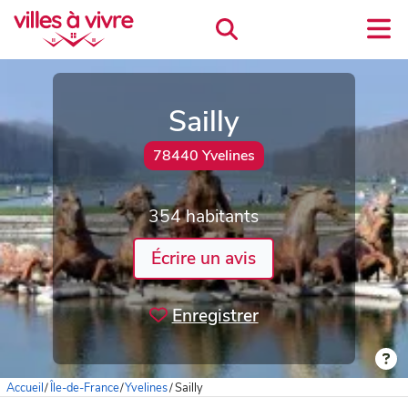
Sailly
78440 Yvelines
354 habitants
Écrire un avis
Enregistrer
Accueil
/
Île-de-France
/
Yvelines
/
Sailly