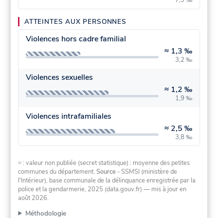
ATTEINTES AUX PERSONNES
Violences hors cadre familial
≈
1,3 ‰
3,2 ‰
Violences sexuelles
≈
1,2 ‰
1,9 ‰
Violences intrafamiliales
≈
2,5 ‰
3,8 ‰
≈ : valeur non publiée (secret statistique) : moyenne des petites
communes du département.
Source
- SSMSI (ministère de
l'Intérieur), base communale de la délinquance enregistrée par la
police et la gendarmerie, 2025 (data.gouv.fr)
— mis à jour en
août 2026
.
Méthodologie