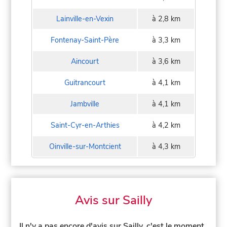
Lainville-en-Vexin
à 2,8 km
Fontenay-Saint-Père
à 3,3 km
Aincourt
à 3,6 km
Guitrancourt
à 4,1 km
Jambville
à 4,1 km
Saint-Cyr-en-Arthies
à 4,2 km
Oinville-sur-Montcient
à 4,3 km
Avis sur Sailly
Il n'y a pas encore d'avis sur Sailly, c'est le moment