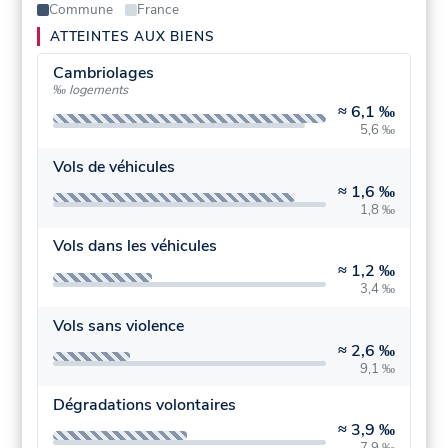
Commune
France
ATTEINTES AUX BIENS
Cambriolages
‰ logements
≈
6,1 ‰
5,6 ‰
Vols de véhicules
≈
1,6 ‰
1,8 ‰
Vols dans les véhicules
≈
1,2 ‰
3,4 ‰
Vols sans violence
≈
2,6 ‰
9,1 ‰
Dégradations volontaires
≈
3,9 ‰
7,9 ‰