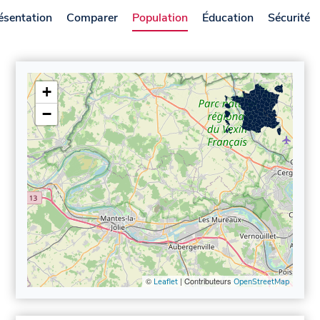
ésentation
Comparer
Population
Éducation
Sécurité
+
−
©
| Contributeurs
Leaflet
OpenStreetMap