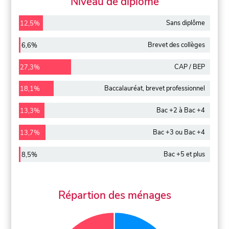
Niveau de diplôme
Sans diplôme
12,5%
Brevet des collèges
6,6%
CAP / BEP
27,3%
Baccalauréat, brevet professionnel
18,1%
Bac +2 à Bac +4
13,3%
Bac +3 ou Bac +4
13,7%
Bac +5 et plus
8,5%
Répartion des ménages