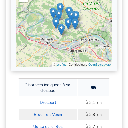
©
| Contributeurs
Leaflet
OpenStreetMap
Distances indiquées à vol
d'oiseau
Drocourt
à 2,1 km
Brueil-en-Vexin
à 2,3 km
Montalet-le-Bois
à 2,7 km