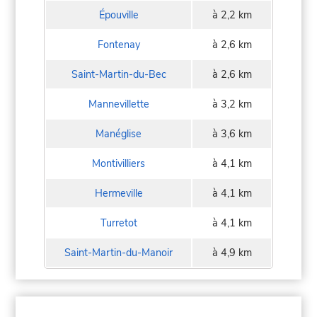
Épouville
à 2,2 km
Fontenay
à 2,6 km
Saint-Martin-du-Bec
à 2,6 km
Mannevillette
à 3,2 km
Manéglise
à 3,6 km
Montivilliers
à 4,1 km
Hermeville
à 4,1 km
Turretot
à 4,1 km
Saint-Martin-du-Manoir
à 4,9 km