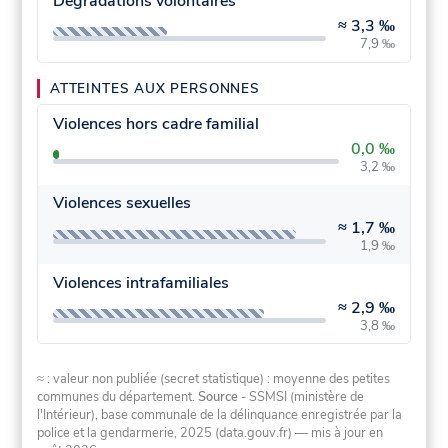
Dégradations volontaires
≈
3,3 ‰
7,9 ‰
ATTEINTES AUX PERSONNES
Violences hors cadre familial
0,0 ‰
3,2 ‰
Violences sexuelles
≈
1,7 ‰
1,9 ‰
Violences intrafamiliales
≈
2,9 ‰
3,8 ‰
≈ : valeur non publiée (secret statistique) : moyenne des petites
communes du département.
Source
- SSMSI (ministère de
l'Intérieur), base communale de la délinquance enregistrée par la
police et la gendarmerie, 2025 (data.gouv.fr)
— mis à jour en