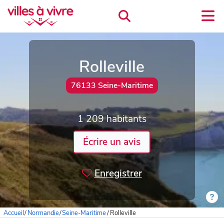
Rolleville
76133 Seine-Maritime
1 209 habitants
Écrire un avis
Enregistrer
Accueil
/
Normandie
/
Seine-Maritime
/
Rolleville