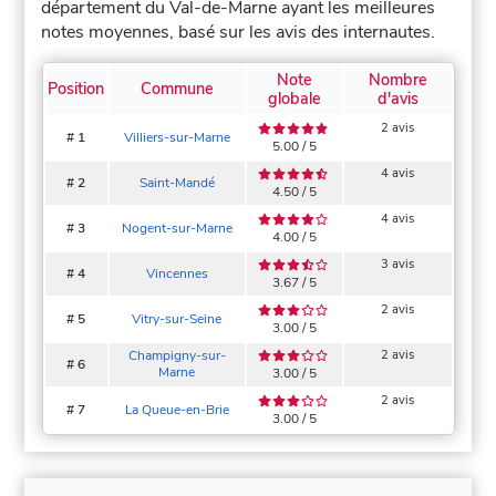
département du Val-de-Marne ayant les meilleures
notes moyennes, basé sur les avis des internautes.
Note
Nombre
Position
Commune
globale
d'avis
2 avis
# 1
Villiers-sur-Marne
5.00 / 5
4 avis
# 2
Saint-Mandé
4.50 / 5
4 avis
# 3
Nogent-sur-Marne
4.00 / 5
3 avis
# 4
Vincennes
3.67 / 5
2 avis
# 5
Vitry-sur-Seine
3.00 / 5
Champigny-sur-
2 avis
# 6
Marne
3.00 / 5
2 avis
# 7
La Queue-en-Brie
3.00 / 5