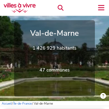
Val-de-Marne
1 426 929 habitants
47 communes
Accueil
/
Île-de-France
/
Val-de-Marne