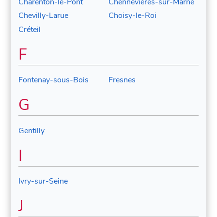
Charenton-le-Pont
Chennevières-sur-Marne
Chevilly-Larue
Choisy-le-Roi
Créteil
F
Fontenay-sous-Bois
Fresnes
G
Gentilly
I
Ivry-sur-Seine
J