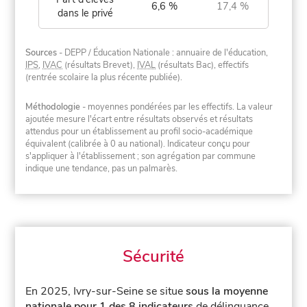
6,6 %
17,4 %
dans le privé
Sources
- DEPP / Éducation Nationale : annuaire de l'éducation,
IPS
,
IVAC
(résultats Brevet),
IVAL
(résultats Bac), effectifs
(rentrée scolaire la plus récente publiée).
Méthodologie
- moyennes pondérées par les effectifs. La valeur
ajoutée mesure l'écart entre résultats observés et résultats
attendus pour un établissement au profil socio-académique
équivalent (calibrée à 0 au national). Indicateur conçu pour
s'appliquer à l'établissement ; son agrégation par commune
indique une tendance, pas un palmarès.
Sécurité
En 2025, Ivry-sur-Seine se situe
sous la moyenne
nationale pour 1 des 8 indicateurs
de délinquance