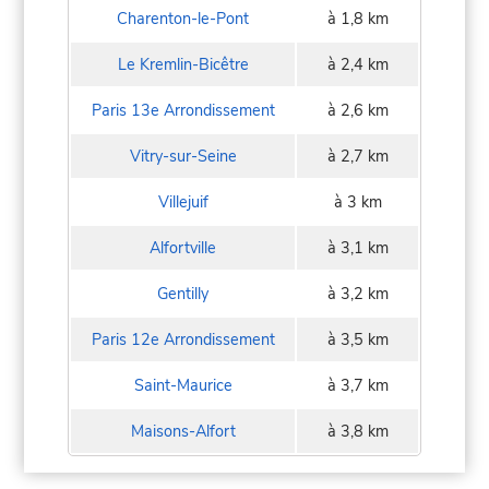
Charenton-le-Pont
à 1,8 km
Le Kremlin-Bicêtre
à 2,4 km
Paris 13e Arrondissement
à 2,6 km
Vitry-sur-Seine
à 2,7 km
Villejuif
à 3 km
Alfortville
à 3,1 km
Gentilly
à 3,2 km
Paris 12e Arrondissement
à 3,5 km
Saint-Maurice
à 3,7 km
Maisons-Alfort
à 3,8 km