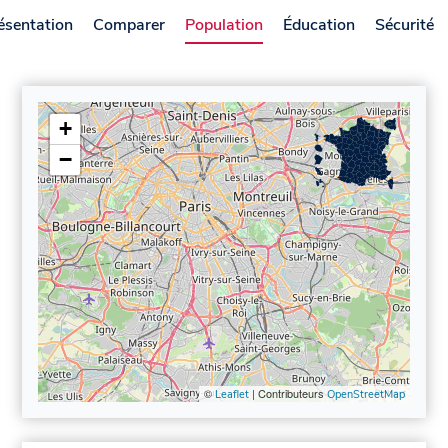
ésentation
Comparer
Population
Éducation
Sécurité
+
−
©
| Contributeurs
Leaflet
OpenStreetMap