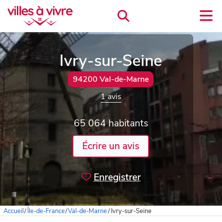
Ivry-sur-Seine
94200 Val-de-Marne
1 avis
65 064 habitants
Écrire un avis
Enregistrer
Accueil
/
Île-de-France
/
Val-de-Marne
/
Ivry-sur-Seine