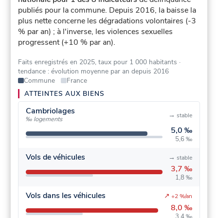
publiés pour la commune.
Depuis 2016, la baisse la
plus nette concerne les dégradations volontaires (-3
% par an) ; à l'inverse, les violences sexuelles
progressent (+10 % par an).
Faits enregistrés en 2025, taux pour 1 000 habitants
·
tendance : évolution moyenne par an depuis 2016
Commune
France
ATTEINTES AUX BIENS
Cambriolages
→
stable
‰ logements
5,0 ‰
5,6 ‰
Vols de véhicules
→
stable
3,7 ‰
1,8 ‰
Vols dans les véhicules
↗
+2 %/an
8,0 ‰
3,4 ‰