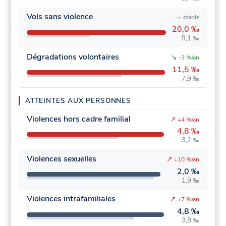
Vols sans violence
→
stable
20,0 ‰
9,1 ‰
Dégradations volontaires
↘
-3 %/an
11,5 ‰
7,9 ‰
ATTEINTES AUX PERSONNES
Violences hors cadre familial
↗
+4 %/an
4,8 ‰
3,2 ‰
Violences sexuelles
↗
+10 %/an
2,0 ‰
1,9 ‰
Violences intrafamiliales
↗
+7 %/an
4,8 ‰
3,8 ‰