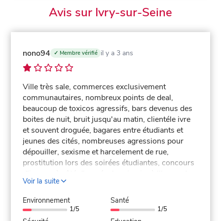
Avis sur Ivry-sur-Seine
nono94
il y a 3 ans
✓ Membre vérifié
Ville très sale, commerces exclusivement
communautaires, nombreux points de deal,
beaucoup de toxicos agressifs, bars devenus des
boites de nuit, bruit jusqu'au matin, clientéle ivre
et souvent droguée, bagares entre étudiants et
jeunes des cités, nombreuses agressions pour
dépouiller, sexisme et harcelement de rue,
prostitution lors des soirées étudiantes, concours
d'ivresse à côté d'une école primaire à l'heure de
Voir la suite
la sortie !, guerre de territoire, coups de feu et tirs
de mortier en plein square avec enfants et mères
Environnement
Santé
présentes !, absence totale de police, démission
1/5
1/5
d'autorité et clientélisme coté maire, présence trés