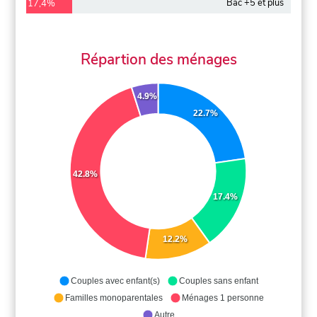
Bac +5 et plus
17,4%
Répartion des ménages
4.9%
22.7%
42.8%
17.4%
12.2%
Couples avec enfant(s)
Couples sans enfant
Familles monoparentales
Ménages 1 personne
Autre