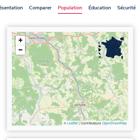
ésentation
Comparer
Population
Éducation
Sécurité
+
−
©
| Contributeurs
Leaflet
OpenStreetMap