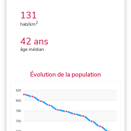
131
2
hab/km
42 ans
âge médian
Évolution de la population
820
800
780
760