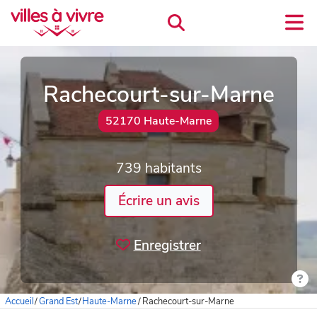
Rachecourt-sur-Marne
52170 Haute-Marne
739 habitants
Écrire un avis
Enregistrer
Accueil
/
Grand Est
/
Haute-Marne
/
Rachecourt-sur-Marne