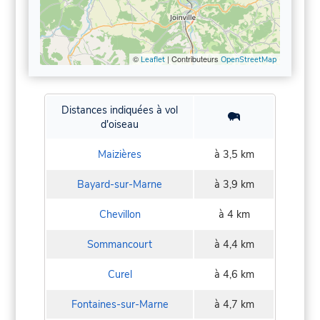
©
| Contributeurs
Leaflet
OpenStreetMap
Distances indiquées à vol
d'oiseau
Maizières
à 3,5 km
Bayard-sur-Marne
à 3,9 km
Chevillon
à 4 km
Sommancourt
à 4,4 km
Curel
à 4,6 km
Fontaines-sur-Marne
à 4,7 km