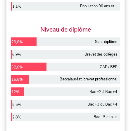
Population 90 ans et +
1,1%
Niveau de diplôme
Sans diplôme
23,6%
Brevet des collèges
6,9%
CAP / BEP
32,6%
Baccalauréat, brevet professionnel
16,6%
Bac +2 à Bac +4
12%
Bac +3 ou Bac +4
5,5%
Bac +5 et plus
2,8%