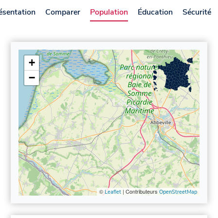
ésentation
Comparer
Population
Éducation
Sécurité
+
−
©
| Contributeurs
Leaflet
OpenStreetMap