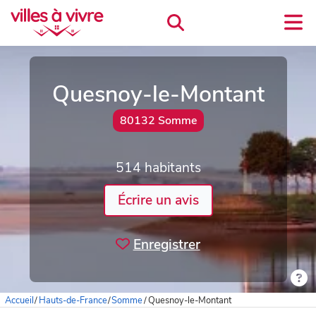
Quesnoy-le-Montant
80132 Somme
514 habitants
Écrire un avis
Enregistrer
Accueil
/
Hauts-de-France
/
Somme
/
Quesnoy-le-Montant