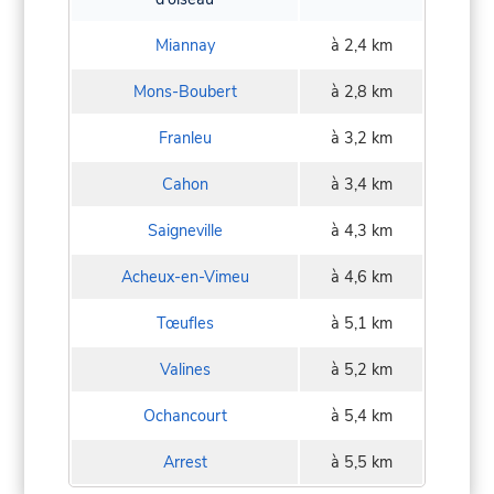
Miannay
à 2,4 km
Mons-Boubert
à 2,8 km
Franleu
à 3,2 km
Cahon
à 3,4 km
Saigneville
à 4,3 km
Acheux-en-Vimeu
à 4,6 km
Tœufles
à 5,1 km
Valines
à 5,2 km
Ochancourt
à 5,4 km
Arrest
à 5,5 km