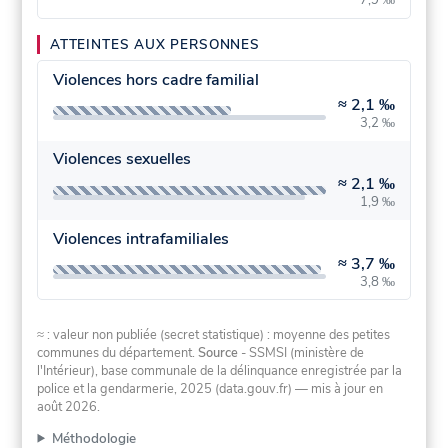
ATTEINTES AUX PERSONNES
Violences hors cadre familial
≈
2,1 ‰
3,2 ‰
Violences sexuelles
≈
2,1 ‰
1,9 ‰
Violences intrafamiliales
≈
3,7 ‰
3,8 ‰
≈ : valeur non publiée (secret statistique) : moyenne des petites
communes du département.
Source
- SSMSI (ministère de
l'Intérieur), base communale de la délinquance enregistrée par la
police et la gendarmerie, 2025 (data.gouv.fr)
— mis à jour en
août 2026
.
Méthodologie