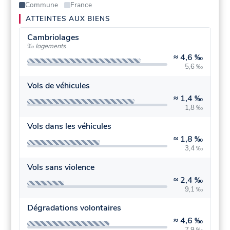
Commune
France
ATTEINTES AUX BIENS
Cambriolages
‰ logements
≈
4,6 ‰
5,6 ‰
Vols de véhicules
≈
1,4 ‰
1,8 ‰
Vols dans les véhicules
≈
1,8 ‰
3,4 ‰
Vols sans violence
≈
2,4 ‰
9,1 ‰
Dégradations volontaires
≈
4,6 ‰
7,9 ‰