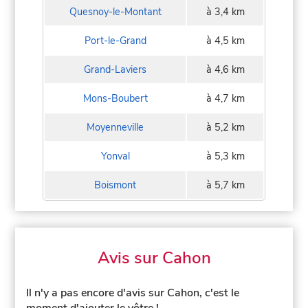
Quesnoy-le-Montant
à 3,4 km
Port-le-Grand
à 4,5 km
Grand-Laviers
à 4,6 km
Mons-Boubert
à 4,7 km
Moyenneville
à 5,2 km
Yonval
à 5,3 km
Boismont
à 5,7 km
Avis sur Cahon
Il n'y a pas encore d'avis sur Cahon, c'est le
moment d'ajouter le vôtre !