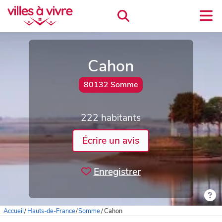
Cahon
80132 Somme
222 habitants
Écrire un avis
Enregistrer
Accueil
/
Hauts-de-France
/
Somme
/
Cahon