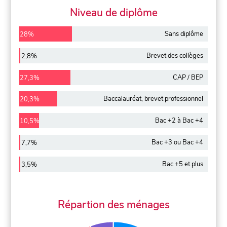
Niveau de diplôme
Sans diplôme
28%
Brevet des collèges
2,8%
CAP / BEP
27,3%
Baccalauréat, brevet professionnel
20,3%
Bac +2 à Bac +4
10,5%
Bac +3 ou Bac +4
7,7%
Bac +5 et plus
3,5%
Répartion des ménages