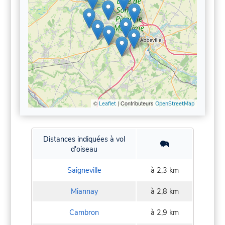
©
| Contributeurs
Leaflet
OpenStreetMap
Distances indiquées à vol
d'oiseau
Saigneville
à 2,3 km
Miannay
à 2,8 km
Cambron
à 2,9 km