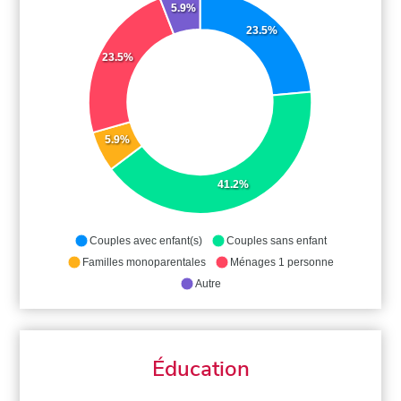
5.9%
23.5%
23.5%
5.9%
41.2%
Couples avec enfant(s)
Couples sans enfant
Familles monoparentales
Ménages 1 personne
Autre
Éducation