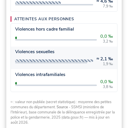
≈
4,6 ‰
7,9 ‰
ATTEINTES AUX PERSONNES
Violences hors cadre familial
0,0 ‰
3,2 ‰
Violences sexuelles
≈
2,1 ‰
1,9 ‰
Violences intrafamiliales
0,0 ‰
3,8 ‰
≈ : valeur non publiée (secret statistique) : moyenne des petites
communes du département.
Source
- SSMSI (ministère de
l'Intérieur), base communale de la délinquance enregistrée par la
police et la gendarmerie, 2025 (data.gouv.fr)
— mis à jour en
août 2026
.