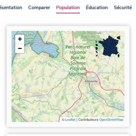
ésentation
Comparer
Population
Éducation
Sécurité
+
−
©
| Contributeurs
Leaflet
OpenStreetMap