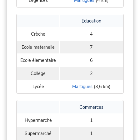
Urgences
Martigues
(4 km)
Education
Crèche
4
Ecole maternelle
7
Ecole élementaire
6
Collège
2
Lycée
Martigues
(3,6 km)
Commerces
Hypermarché
1
Supermarché
1