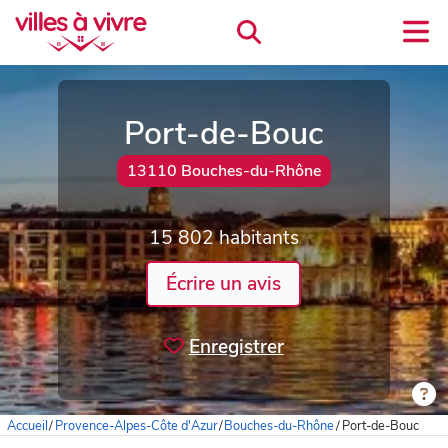
Port-de-Bouc
13110 Bouches-du-Rhône
15 802 habitants
Écrire un avis
Enregistrer
Accueil
/
Provence-Alpes-Côte d'Azur
/
Bouches-du-Rhône
/
Port-de-Bouc