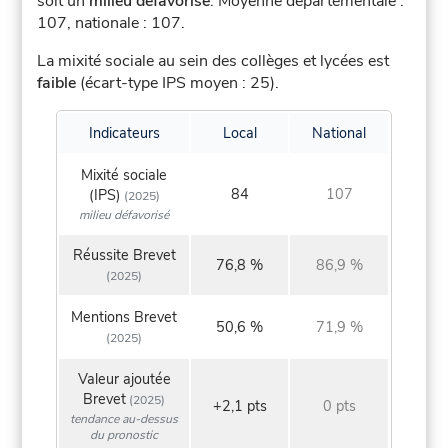
soit un
milieu défavorisé
.
Moyenne départementale :
107, nationale : 107.
La mixité sociale au sein des collèges et lycées est
faible
(écart-type IPS moyen : 25).
Indicateurs
Local
National
Mixité sociale
84
107
(IPS)
(2025)
milieu défavorisé
Réussite Brevet
76,8 %
86,9 %
(2025)
Mentions Brevet
50,6 %
71,9 %
(2025)
Valeur ajoutée
Brevet
(2025)
+2,1 pts
0 pts
tendance au-dessus
du pronostic