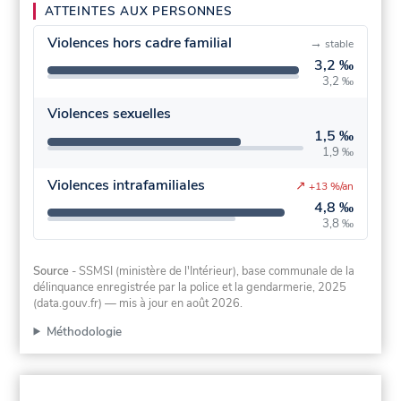
ATTEINTES AUX PERSONNES
Violences hors cadre familial
→
stable
3,2 ‰
3,2 ‰
Violences sexuelles
1,5 ‰
1,9 ‰
Violences intrafamiliales
↗
+13 %/an
4,8 ‰
3,8 ‰
Source
- SSMSI (ministère de l'Intérieur), base communale de la
délinquance enregistrée par la police et la gendarmerie, 2025
(data.gouv.fr)
— mis à jour en août 2026
.
Méthodologie