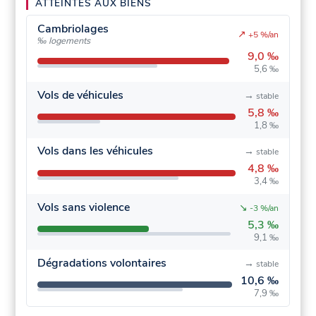
ATTEINTES AUX BIENS
Cambriolages
↗
+5 %/an
‰ logements
9,0 ‰
5,6 ‰
Vols de véhicules
→
stable
5,8 ‰
1,8 ‰
Vols dans les véhicules
→
stable
4,8 ‰
3,4 ‰
Vols sans violence
↘
-3 %/an
5,3 ‰
9,1 ‰
Dégradations volontaires
→
stable
10,6 ‰
7,9 ‰