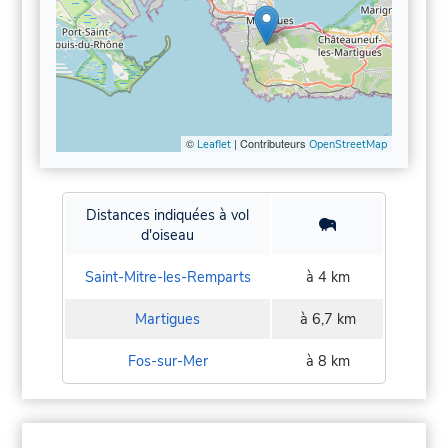
©
| Contributeurs
Leaflet
OpenStreetMap
Distances indiquées à vol
d'oiseau
Saint-Mitre-les-Remparts
à 4 km
Martigues
à 6,7 km
Fos-sur-Mer
à 8 km