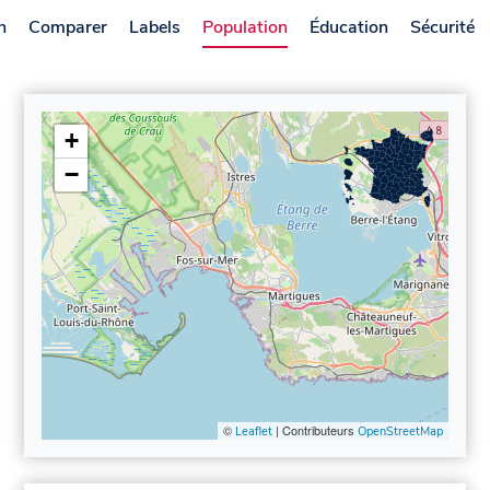
n
Comparer
Labels
Population
Éducation
Sécurité
+
−
©
| Contributeurs
Leaflet
OpenStreetMap