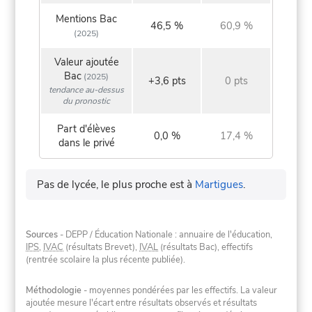
Mentions Bac
46,5 %
60,9 %
(2025)
Valeur ajoutée
Bac
(2025)
+3,6 pts
0 pts
tendance au-dessus
du pronostic
Part d'élèves
0,0 %
17,4 %
dans le privé
Pas de lycée, le plus proche est à
Martigues
.
Sources
- DEPP / Éducation Nationale : annuaire de l'éducation,
IPS
,
IVAC
(résultats Brevet),
IVAL
(résultats Bac), effectifs
(rentrée scolaire la plus récente publiée).
Méthodologie
- moyennes pondérées par les effectifs. La valeur
ajoutée mesure l'écart entre résultats observés et résultats