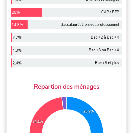
CAP / BEP
28%
Baccalauréat, brevet professionnel
14,8%
Bac +2 à Bac +4
7,7%
Bac +3 ou Bac +4
4,3%
Bac +5 et plus
2,4%
Répartion des ménages
25.9%
34.1%