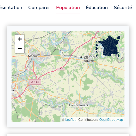
ésentation
Comparer
Population
Éducation
Sécurité
+
−
©
| Contributeurs
Leaflet
OpenStreetMap