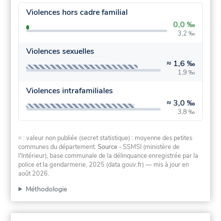
Violences hors cadre familial
0,0 ‰
3,2 ‰
Violences sexuelles
≈
1,6 ‰
1,9 ‰
Violences intrafamiliales
≈
3,0 ‰
3,8 ‰
≈ : valeur non publiée (secret statistique) : moyenne des petites
communes du département.
Source
- SSMSI (ministère de
l'Intérieur), base communale de la délinquance enregistrée par la
police et la gendarmerie, 2025 (data.gouv.fr)
— mis à jour en
août 2026
.
Méthodologie