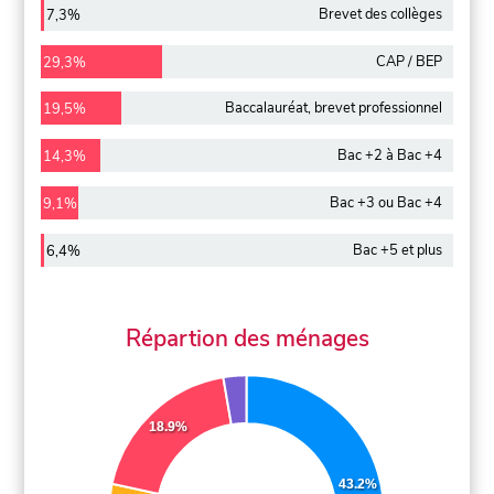
Brevet des collèges
7,3%
CAP / BEP
29,3%
Baccalauréat, brevet professionnel
19,5%
Bac +2 à Bac +4
14,3%
Bac +3 ou Bac +4
9,1%
Bac +5 et plus
6,4%
Répartion des ménages
18.9%
43.2%