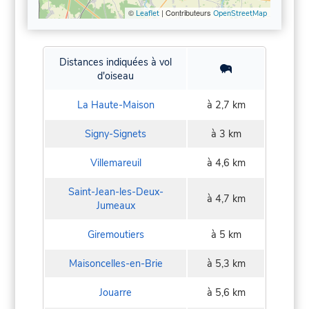
©
| Contributeurs
Leaflet
OpenStreetMap
Distances indiquées à vol
d'oiseau
La Haute-Maison
à 2,7 km
Signy-Signets
à 3 km
Villemareuil
à 4,6 km
Saint-Jean-les-Deux-
à 4,7 km
Jumeaux
Giremoutiers
à 5 km
Maisoncelles-en-Brie
à 5,3 km
Jouarre
à 5,6 km