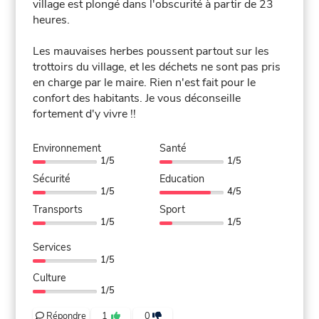
village est plongé dans l'obscurité à partir de 23
heures.
Les mauvaises herbes poussent partout sur les
trottoirs du village, et les déchets ne sont pas pris
en charge par le maire. Rien n'est fait pour le
confort des habitants. Je vous déconseille
fortement d'y vivre !!
Environnement
Santé
1/5
1/5
Sécurité
Education
1/5
4/5
Transports
Sport
1/5
1/5
Services
1/5
Culture
1/5
Répondre
1
0