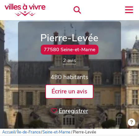
Pierre-Levée
77580 Seine-et-Marne
2 avis
480 habitants
Écrire un avis
Enregistrer
Accueil
/
Île-de-France
/
Seine-et-Marne
/
Pierre-Levée