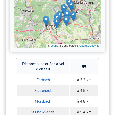
©
| Contributeurs
Leaflet
OpenStreetMap
Distances indiquées à vol
d'oiseau
Forbach
à 3,2 km
Schœneck
à 4,5 km
Morsbach
à 4,8 km
Stiring-Wendel
à 5,4 km