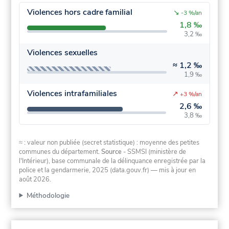
Violences hors cadre familial
↘
-3 %/an
1,8 ‰
3,2 ‰
Violences sexuelles
≈
1,2 ‰
1,9 ‰
Violences intrafamiliales
↗
+3 %/an
2,6 ‰
3,8 ‰
≈ : valeur non publiée (secret statistique) : moyenne des petites
communes du département.
Source
- SSMSI (ministère de
l'Intérieur), base communale de la délinquance enregistrée par la
police et la gendarmerie, 2025 (data.gouv.fr)
— mis à jour en
août 2026
.
Méthodologie