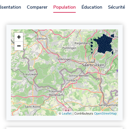
ésentation
Comparer
Population
Éducation
Sécurité
+
−
©
| Contributeurs
Leaflet
OpenStreetMap