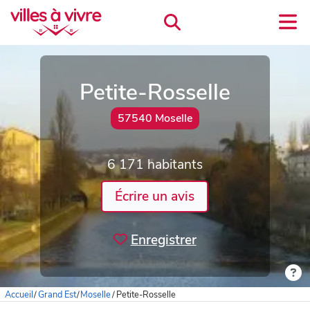
Petite-Rosselle
57540 Moselle
6 171 habitants
Écrire un avis
Enregistrer
Accueil
/
Grand Est
/
Moselle
/
Petite-Rosselle