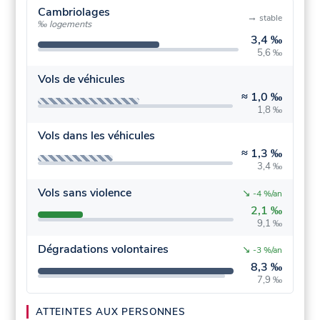
Cambriolages
→
stable
‰ logements
3,4 ‰
5,6 ‰
Vols de véhicules
≈
1,0 ‰
1,8 ‰
Vols dans les véhicules
≈
1,3 ‰
3,4 ‰
Vols sans violence
↘
-4 %/an
2,1 ‰
9,1 ‰
Dégradations volontaires
↘
-3 %/an
8,3 ‰
7,9 ‰
ATTEINTES AUX PERSONNES