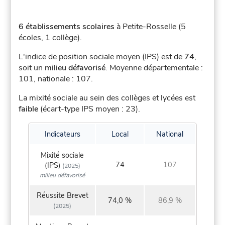
6 établissements scolaires
à Petite-Rosselle (5
écoles, 1 collège).
L'indice de position sociale moyen (IPS) est de
74
,
soit un
milieu défavorisé
.
Moyenne départementale :
101, nationale : 107.
La mixité sociale au sein des collèges et lycées est
faible
(écart-type IPS moyen : 23).
Indicateurs
Local
National
Mixité sociale
74
107
(IPS)
(2025)
milieu défavorisé
Réussite Brevet
74,0 %
86,9 %
(2025)