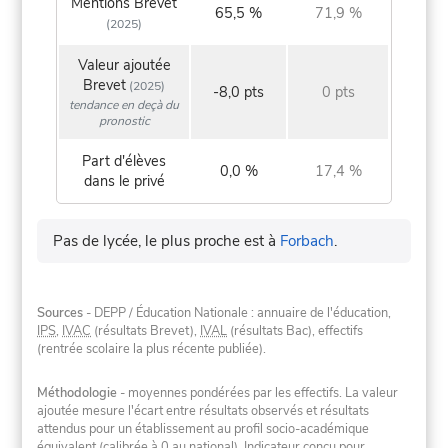
Mentions Brevet
65,5 %
71,9 %
(2025)
Valeur ajoutée
Brevet
(2025)
-8,0 pts
0 pts
tendance en deçà du
pronostic
Part d'élèves
0,0 %
17,4 %
dans le privé
Pas de lycée, le plus proche est à
Forbach
.
Sources
- DEPP / Éducation Nationale : annuaire de l'éducation,
IPS
,
IVAC
(résultats Brevet),
IVAL
(résultats Bac), effectifs
(rentrée scolaire la plus récente publiée).
Méthodologie
- moyennes pondérées par les effectifs. La valeur
ajoutée mesure l'écart entre résultats observés et résultats
attendus pour un établissement au profil socio-académique
équivalent (calibrée à 0 au national). Indicateur conçu pour