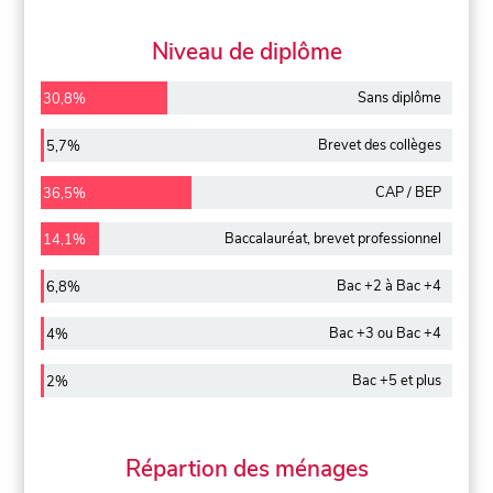
Niveau de diplôme
Sans diplôme
30,8%
Brevet des collèges
5,7%
CAP / BEP
36,5%
Baccalauréat, brevet professionnel
14,1%
Bac +2 à Bac +4
6,8%
Bac +3 ou Bac +4
4%
Bac +5 et plus
2%
Répartion des ménages