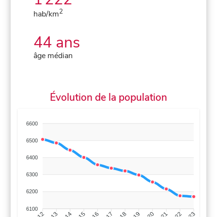
2
hab/km
44 ans
âge médian
Évolution de la population
6600
6500
6400
6300
6200
6100