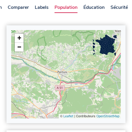
n
Comparer
Labels
Population
Éducation
Sécurité
+
−
©
| Contributeurs
Leaflet
OpenStreetMap