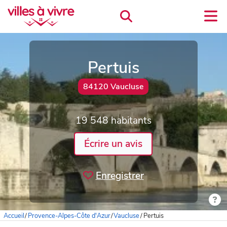
Pertuis
84120 Vaucluse
19 548 habitants
Écrire un avis
Enregistrer
Accueil
/
Provence-Alpes-Côte d'Azur
/
Vaucluse
/
Pertuis