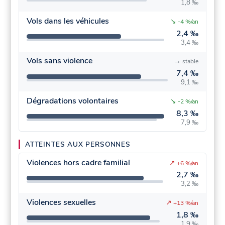
1,8 ‰
Vols dans les véhicules
↘
-4 %/an
2,4 ‰
3,4 ‰
Vols sans violence
→
stable
7,4 ‰
9,1 ‰
Dégradations volontaires
↘
-2 %/an
8,3 ‰
7,9 ‰
ATTEINTES AUX PERSONNES
Violences hors cadre familial
↗
+6 %/an
2,7 ‰
3,2 ‰
Violences sexuelles
↗
+13 %/an
1,8 ‰
1,9 ‰