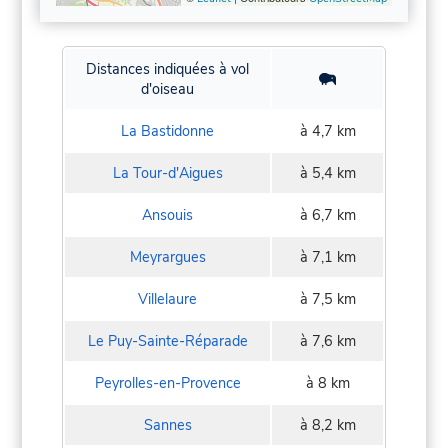
Distances indiquées à vol
d'oiseau
La Bastidonne
à 4,7 km
La Tour-d'Aigues
à 5,4 km
Ansouis
à 6,7 km
Meyrargues
à 7,1 km
Villelaure
à 7,5 km
Le Puy-Sainte-Réparade
à 7,6 km
Peyrolles-en-Provence
à 8 km
Sannes
à 8,2 km