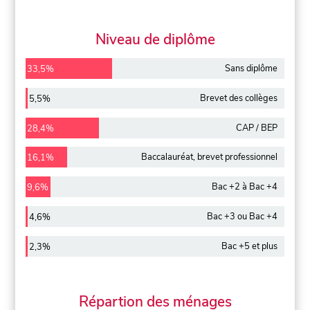
Niveau de diplôme
Sans diplôme
33,5%
Brevet des collèges
5,5%
CAP / BEP
28,4%
Baccalauréat, brevet professionnel
16,1%
Bac +2 à Bac +4
9,6%
Bac +3 ou Bac +4
4,6%
Bac +5 et plus
2,3%
Répartion des ménages