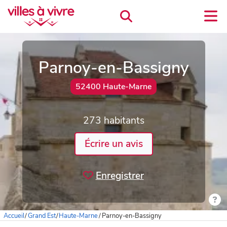
Parnoy-en-Bassigny
52400 Haute-Marne
273 habitants
Écrire un avis
Enregistrer
Accueil
/
Grand Est
/
Haute-Marne
/
Parnoy-en-Bassigny