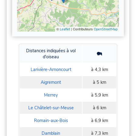
©
| Contributeurs
Leaflet
OpenStreetMap
Distances indiquées à vol
d'oiseau
Larivière-Arnoncourt
à 4,3 km
Aigremont
à 5 km
Merrey
à 5,9 km
Le Châtelet-sur-Meuse
à 6 km
Romain-aux-Bois
à 6,9 km
Damblain
à 7,3 km