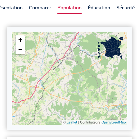
ésentation
Comparer
Population
Éducation
Sécurité
+
−
©
| Contributeurs
Leaflet
OpenStreetMap