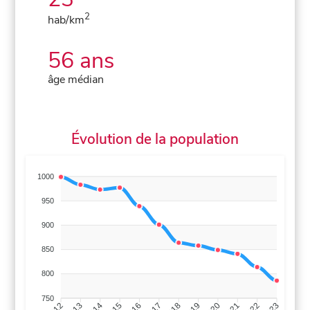
2
hab/km
56 ans
âge médian
Évolution de la population
1000
950
900
850
800
750