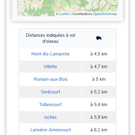
©
| Contributeurs
Leaflet
OpenStreetMap
Distances indiquées à vol
d'oiseau
Mont-lès-Lamarche
à 4,5 km
Villotte
à 4,7 km
Romain-aux-Bois
à 5 km
Serécourt
à 5,1 km
Tollaincourt
à 5,4 km
Isches
à 5,9 km
Larivière-Arnoncourt
à 6,1 km