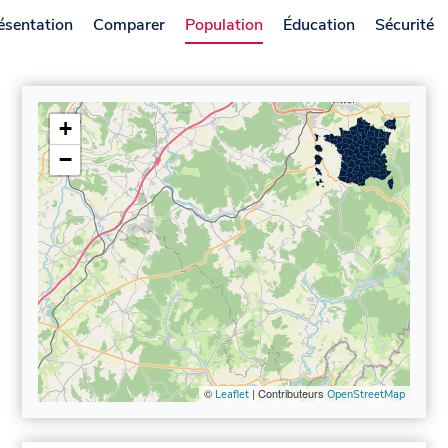
ésentation
Comparer
Population
Éducation
Sécurité
+
−
©
| Contributeurs
Leaflet
OpenStreetMap