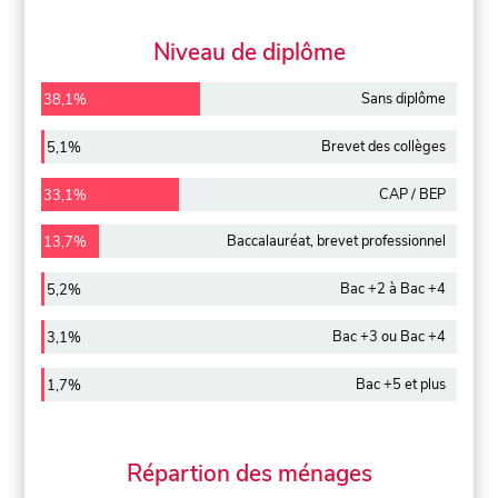
Niveau de diplôme
Sans diplôme
38,1%
Brevet des collèges
5,1%
CAP / BEP
33,1%
Baccalauréat, brevet professionnel
13,7%
Bac +2 à Bac +4
5,2%
Bac +3 ou Bac +4
3,1%
Bac +5 et plus
1,7%
Répartion des ménages