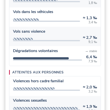
1,8 ‰
Vols dans les véhicules
≈
1,3 ‰
3,4 ‰
Vols sans violence
≈
2,7 ‰
9,1 ‰
Dégradations volontaires
→
stable
6,4 ‰
7,9 ‰
ATTEINTES AUX PERSONNES
Violences hors cadre familial
≈
2,0 ‰
3,2 ‰
Violences sexuelles
≈
1,9 ‰