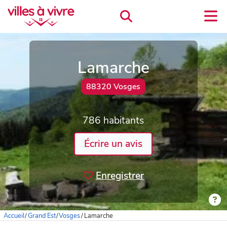
Lamarche
88320 Vosges
786 habitants
Écrire un avis
Enregistrer
Accueil
/
Grand Est
/
Vosges
/
Lamarche