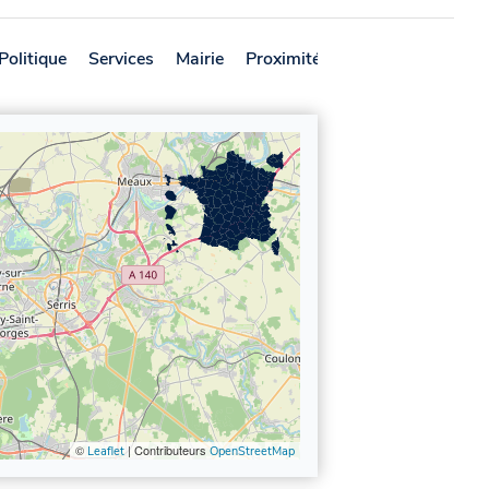
Politique
Services
Mairie
Proximité
Avis
©
| Contributeurs
Leaflet
OpenStreetMap