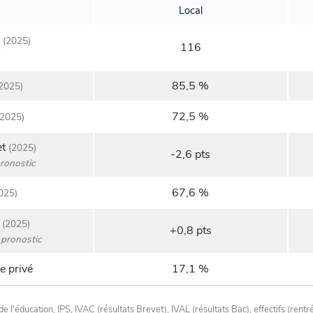
Local
(2025)
116
85,5 %
2025)
72,5 %
2025)
et
(2025)
-2,6 pts
ronostic
67,6 %
025)
(2025)
+0,8 pts
pronostic
e privé
17,1 %
de l'éducation,
IPS
,
IVAC
(résultats Brevet),
IVAL
(résultats Bac), effectifs (rentr