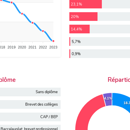
23,1%
20%
14,4%
5,7%
018
2019
2020
2021
2022
2023
0,9%
iplôme
Réparti
Sans diplôme
4.1%
18.
Brevet des collèges
CAP / BEP
Baccalauréat, brevet professionnel