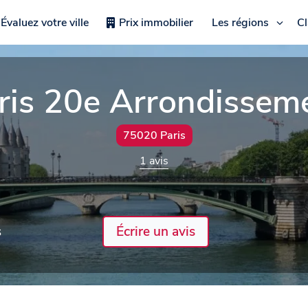
Évaluez votre ville
Prix immobilier
Les régions
C
ris 20e Arrondissem
75020 Paris
1 avis
s
Écrire un avis