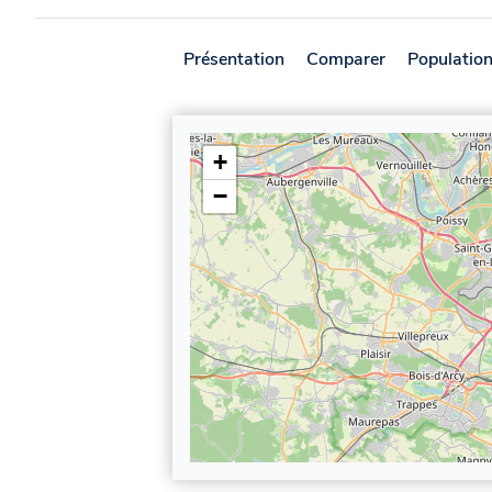
Présentation
Comparer
Populatio
+
−