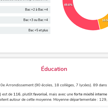
49.6%
Bac +2 à Bac +4
Bac +3 ou Bac +4
10.
Bac +5 et plus
Éducation
20e Arrondissement (90 écoles, 18 collèges, 7 lycées).
89 dans l
) est de
116
,
plutôt
favorisé
, mais avec une
forte mixité interne
abitent autour de cette moyenne.
Moyenne départementale : 129, 