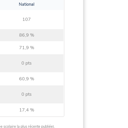
National
107
86,9 %
71,9 %
0 pts
60,9 %
0 pts
17,4 %
ée scolaire la plus récente publiée).