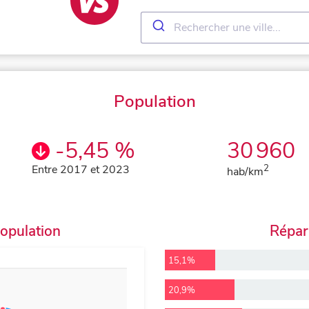
Population
-5,45 %
30 960
Entre 2017 et 2023
2
hab/km
population
Répart
15,1%
20,9%