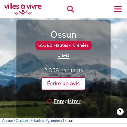
Ossun
65380 Hautes-Pyrénées
1 avis
2 358 habitants
Écrire un avis
Enregistrer
Accueil
/
Occitanie
/
Hautes-Pyrénées
/
Ossun