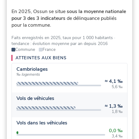
En 2025, Ossun se situe
sous la moyenne nationale
pour 3 des 3 indicateurs
de délinquance publiés
pour la commune.
Faits enregistrés en 2025, taux pour 1 000 habitants
·
tendance : évolution moyenne par an depuis 2016
Commune
France
ATTEINTES AUX BIENS
Cambriolages
‰ logements
≈
4,1 ‰
5,6 ‰
Vols de véhicules
≈
1,3 ‰
1,8 ‰
Vols dans les véhicules
0,0 ‰
3,4 ‰