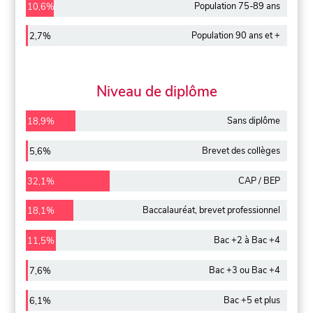
Population 75-89 ans
10,6%
Population 90 ans et +
2,7%
Niveau de diplôme
Sans diplôme
18,9%
Brevet des collèges
5,6%
CAP / BEP
32,1%
Baccalauréat, brevet professionnel
18,1%
Bac +2 à Bac +4
11,5%
Bac +3 ou Bac +4
7,6%
Bac +5 et plus
6,1%