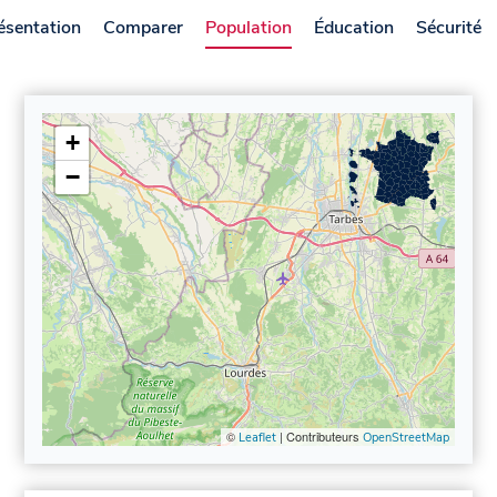
ésentation
Comparer
Population
Éducation
Sécurité
+
−
©
| Contributeurs
Leaflet
OpenStreetMap