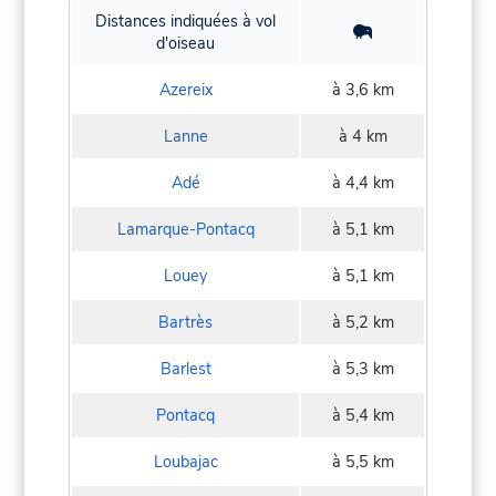
Distances indiquées à vol
d'oiseau
Azereix
à 3,6 km
Lanne
à 4 km
Adé
à 4,4 km
Lamarque-Pontacq
à 5,1 km
Louey
à 5,1 km
Bartrès
à 5,2 km
Barlest
à 5,3 km
Pontacq
à 5,4 km
Loubajac
à 5,5 km