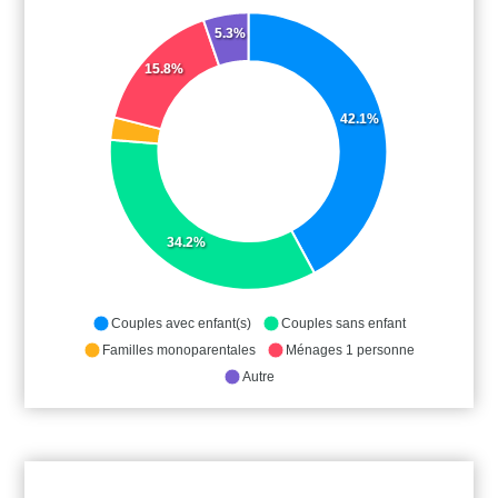
5.3%
15.8%
42.1%
34.2%
Couples avec enfant(s)
Couples sans enfant
Familles monoparentales
Ménages 1 personne
Autre