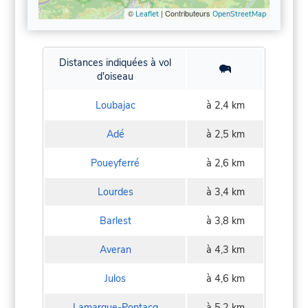
©
| Contributeurs
Leaflet
OpenStreetMap
Distances indiquées à vol
d'oiseau
Loubajac
à 2,4 km
Adé
à 2,5 km
Poueyferré
à 2,6 km
Lourdes
à 3,4 km
Barlest
à 3,8 km
Averan
à 4,3 km
Julos
à 4,6 km
Lamarque-Pontacq
à 5,2 km