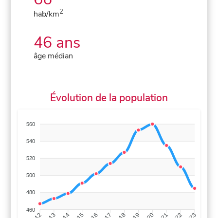
2
hab/km
46 ans
âge médian
Évolution de la population
560
540
520
500
480
460