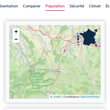
ésentation
Comparer
Population
Sécurité
Climat
Éc
+
−
©
| Contributeurs
Leaflet
OpenStreetMap