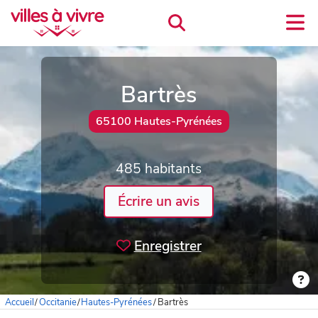
Bartrès
65100 Hautes-Pyrénées
485 habitants
Écrire un avis
Enregistrer
Accueil
/
Occitanie
/
Hautes-Pyrénées
/
Bartrès