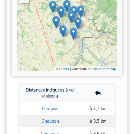
©
| Contributeurs
Leaflet
OpenStreetMap
Distances indiquées à vol
d'oiseau
Lormaye
à 1,7 km
Chaudon
à 3,5 km
Coulombs
à 3,6 km