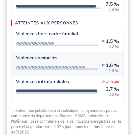
7,5 ‰
7,9 ‰
ATTEINTES AUX PERSONNES
Violences hors cadre familial
≈
1,5 ‰
3,2 ‰
Violences sexuelles
≈
1,6 ‰
1,9 ‰
Violences intrafamiliales
↗
+5 %/an
3,7 ‰
3,8 ‰
≈ : valeur non publiée (secret statistique) : moyenne des petites
communes du département.
Source
- SSMSI (ministère de
l'Intérieur), base communale de la délinquance enregistrée par la
police et la gendarmerie, 2025 (data.gouv.fr)
— mis à jour en
août 2026
.