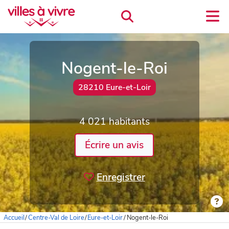
Nogent-le-Roi
28210 Eure-et-Loir
4 021 habitants
Écrire un avis
Enregistrer
Accueil
/
Centre-Val de Loire
/
Eure-et-Loir
/
Nogent-le-Roi