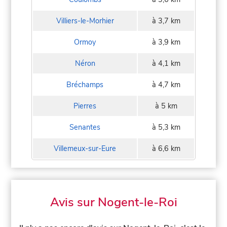
Villiers-le-Morhier
à 3,7 km
Ormoy
à 3,9 km
Néron
à 4,1 km
Bréchamps
à 4,7 km
Pierres
à 5 km
Senantes
à 5,3 km
Villemeux-sur-Eure
à 6,6 km
Avis sur Nogent-le-Roi