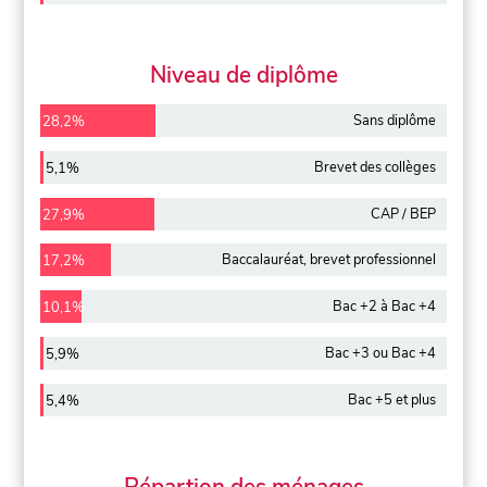
Niveau de diplôme
Sans diplôme
28,2%
Brevet des collèges
5,1%
CAP / BEP
27,9%
Baccalauréat, brevet professionnel
17,2%
Bac +2 à Bac +4
10,1%
Bac +3 ou Bac +4
5,9%
Bac +5 et plus
5,4%
Répartion des ménages