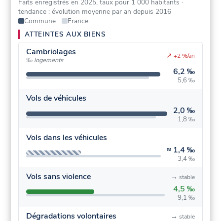
Faits enregistrés en 2025, taux pour 1 000 habitants
·
tendance : évolution moyenne par an depuis 2016
Commune
France
ATTEINTES AUX BIENS
Cambriolages
↗
+2 %/an
‰ logements
6,2 ‰
5,6 ‰
Vols de véhicules
2,0 ‰
1,8 ‰
Vols dans les véhicules
≈
1,4 ‰
3,4 ‰
Vols sans violence
→
stable
4,5 ‰
9,1 ‰
Dégradations volontaires
→
stable