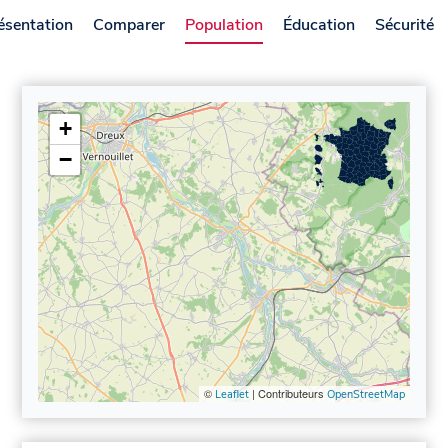
ésentation
Comparer
Population
Éducation
Sécurité
+
−
©
| Contributeurs
Leaflet
OpenStreetMap