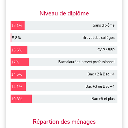
Niveau de diplôme
Sans diplôme
13,1%
Brevet des collèges
5,8%
CAP / BEP
15,6%
Baccalauréat, brevet professionnel
17%
Bac +2 à Bac +4
14,5%
Bac +3 ou Bac +4
14,1%
Bac +5 et plus
19,8%
Répartion des ménages