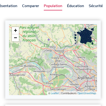
ésentation
Comparer
Population
Éducation
Sécurité
+
−
©
| Contributeurs
Leaflet
OpenStreetMap