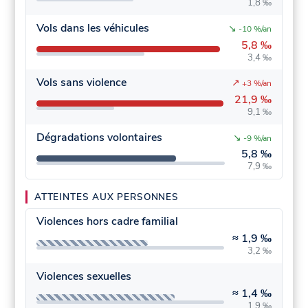
1,8 ‰
Vols dans les véhicules
↘
-10 %/an
5,8 ‰
3,4 ‰
Vols sans violence
↗
+3 %/an
21,9 ‰
9,1 ‰
Dégradations volontaires
↘
-9 %/an
5,8 ‰
7,9 ‰
ATTEINTES AUX PERSONNES
Violences hors cadre familial
≈
1,9 ‰
3,2 ‰
Violences sexuelles
≈
1,4 ‰
1,9 ‰