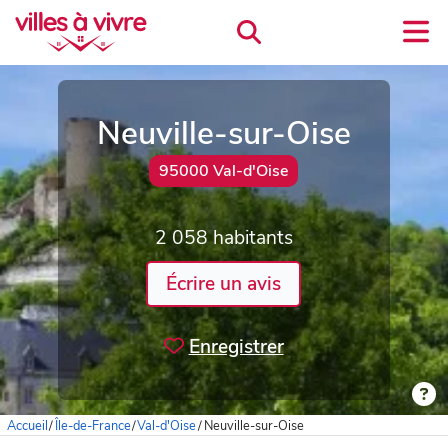
Neuville-sur-Oise
95000 Val-d'Oise
2 058 habitants
Écrire un avis
Enregistrer
Accueil
/
Île-de-France
/
Val-d'Oise
/
Neuville-sur-Oise