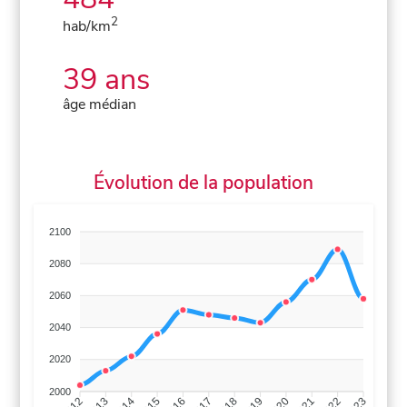
2
hab/km
39 ans
âge médian
Évolution de la population
2100
2080
2060
2040
2020
2000