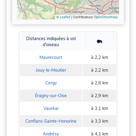
©
| Contributeurs
Leaflet
OpenStreetMap
Distances indiquées à vol
d'oiseau
Maurecourt
à 2,2 km
Jouy-le-Moutier
à 2,2 km
Cergy
à 2,6 km
Éragny-sur-Oise
à 2,9 km
Vauréal
à 3,1 km
Conflans-Sainte-Honorine
à 3,3 km
Andrésy
à 4,1 km