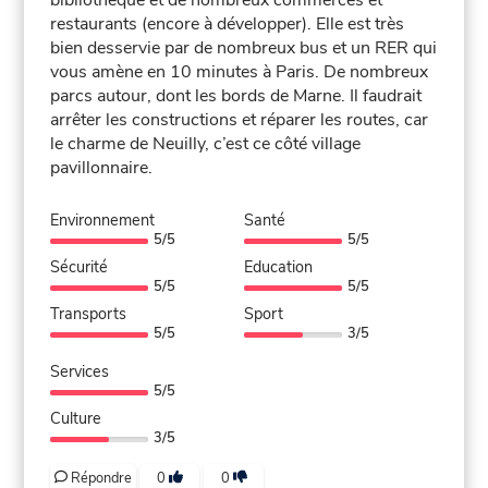
bibliothèque et de nombreux commerces et
restaurants (encore à développer). Elle est très
bien desservie par de nombreux bus et un RER qui
vous amène en 10 minutes à Paris. De nombreux
parcs autour, dont les bords de Marne. Il faudrait
arrêter les constructions et réparer les routes, car
le charme de Neuilly, c’est ce côté village
pavillonnaire.
Environnement
Santé
5/5
5/5
Sécurité
Education
5/5
5/5
Transports
Sport
5/5
3/5
Services
5/5
Culture
3/5
Répondre
0
0