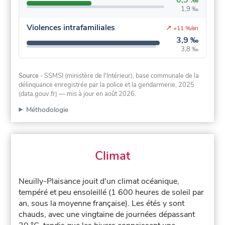
0,9 ‰
1,9 ‰
Violences intrafamiliales
↗
+11 %/an
3,9 ‰
3,8 ‰
Source
- SSMSI (ministère de l'Intérieur), base communale de la
délinquance enregistrée par la police et la gendarmerie, 2025
(data.gouv.fr)
— mis à jour en août 2026
.
Méthodologie
Climat
Neuilly-Plaisance jouit d'un climat océanique,
tempéré et peu ensoleillé (1 600 heures de soleil par
an, sous la moyenne française). Les étés y sont
chauds, avec une vingtaine de journées dépassant