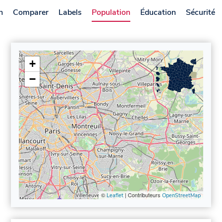
n
Comparer
Labels
Population
Éducation
Sécurité
+
−
©
| Contributeurs
Leaflet
OpenStreetMap