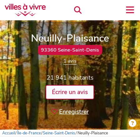
Neuilly-Plaisance
93360 Seine-Saint-Denis
1 avis
21 941 habitants
Écrire un avis
Enregistrer
Accueil
/
Île-de-France
/
Seine-Saint-Denis
/
Neuilly-Plaisance