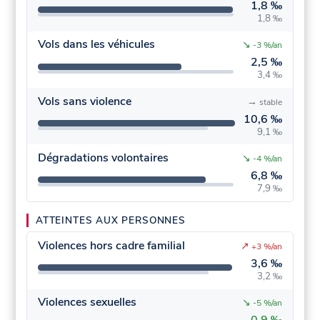
1,8 ‰
1,8 ‰
Vols dans les véhicules
↘
-3 %/an
2,5 ‰
3,4 ‰
Vols sans violence
→
stable
10,6 ‰
9,1 ‰
Dégradations volontaires
↘
-4 %/an
6,8 ‰
7,9 ‰
ATTEINTES AUX PERSONNES
Violences hors cadre familial
↗
+3 %/an
3,6 ‰
3,2 ‰
Violences sexuelles
↘
-5 %/an