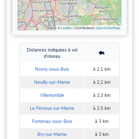
©
| Contributeurs
Leaflet
OpenStreetMap
Distances indiquées à vol
d'oiseau
Rosny-sous-Bois
à 2,1 km
Neuilly-sur-Marne
à 2,2 km
Villemomble
à 2,3 km
Le Perreux-sur-Marne
à 2,5 km
Fontenay-sous-Bois
à 3 km
Bry-sur-Marne
à 3 km