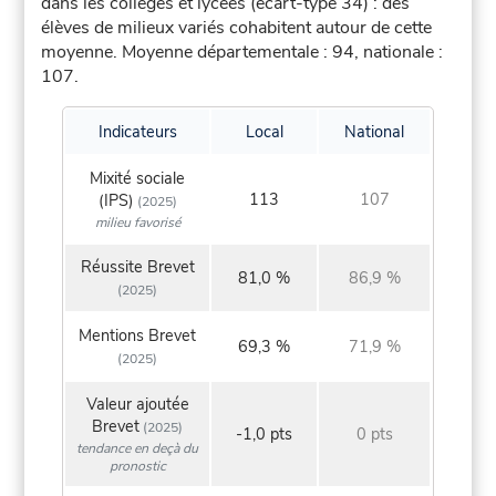
dans les collèges et lycées (écart-type 34) : des
élèves de milieux variés cohabitent autour de cette
moyenne.
Moyenne départementale : 94, nationale :
107.
Indicateurs
Local
National
Mixité sociale
113
107
(IPS)
(2025)
milieu favorisé
Réussite Brevet
81,0 %
86,9 %
(2025)
Mentions Brevet
69,3 %
71,9 %
(2025)
Valeur ajoutée
Brevet
(2025)
-1,0 pts
0 pts
tendance en deçà du
pronostic