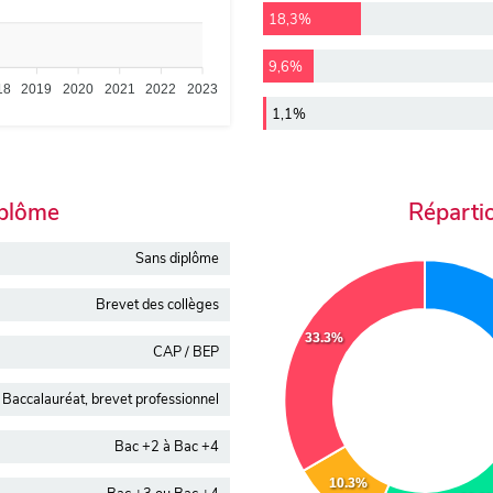
18,3%
9,6%
18
2019
2020
2021
2022
2023
1,1%
iplôme
Réparti
Sans diplôme
Brevet des collèges
33.3%
CAP / BEP
Baccalauréat, brevet professionnel
Bac +2 à Bac +4
10.3%