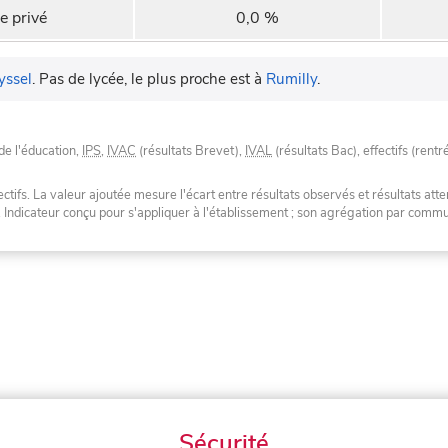
e privé
0,0 %
yssel
.
Pas de lycée, le plus proche est à
Rumilly
.
de l'éducation,
IPS
,
IVAC
(résultats Brevet),
IVAL
(résultats Bac), effectifs (rentr
tifs. La valeur ajoutée mesure l'écart entre résultats observés et résultats atte
. Indicateur conçu pour s'appliquer à l'établissement ; son agrégation par com
Sécurité