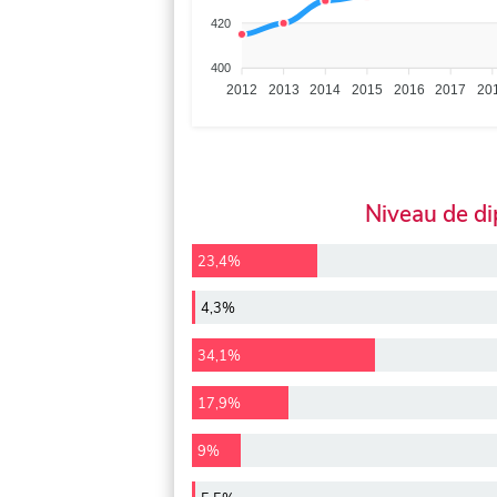
420
400
2012
2013
2014
2015
2016
2017
20
Niveau de d
23,4%
4,3%
34,1%
17,9%
9%