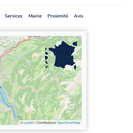
Services
Mairie
Proximité
Avis
©
| Contributeurs
Leaflet
OpenStreetMap