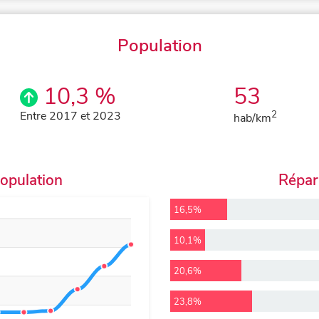
Population
10,3 %
53
Entre 2017 et 2023
2
hab/km
population
Répart
16,5%
10,1%
20,6%
23,8%