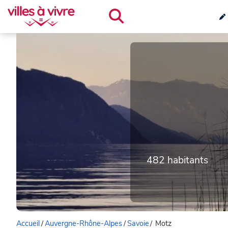
482 habitants
Accueil
/
Auvergne-Rhône-Alpes
/
Savoie
/
Motz