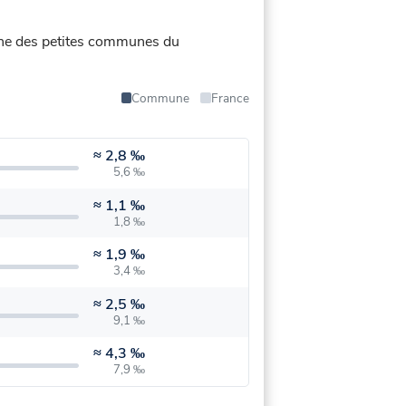
yenne des petites communes du
Commune
France
≈
2,8 ‰
5,6 ‰
≈
1,1 ‰
1,8 ‰
≈
1,9 ‰
3,4 ‰
≈
2,5 ‰
9,1 ‰
≈
4,3 ‰
7,9 ‰