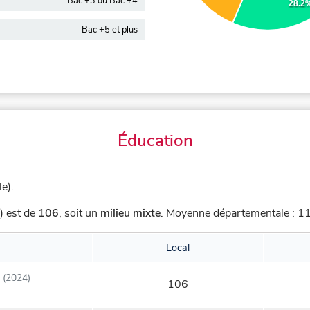
Bac +3 ou Bac +4
28.2
Bac +5 et plus
Éducation
e).
) est de
106
,
soit un
milieu mixte
.
Moyenne départementale : 112
Local
(2024)
106