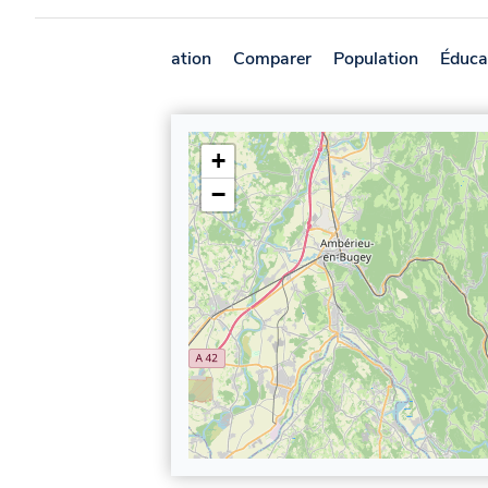
Présentation
Comparer
Population
Éduca
+
−