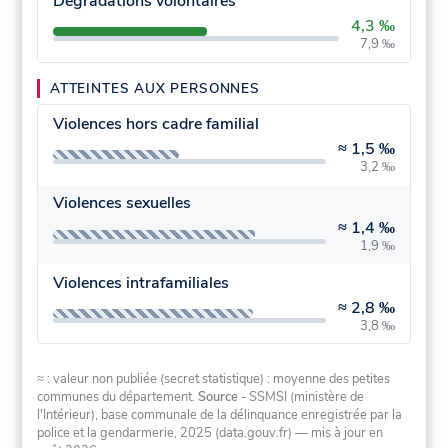
Dégradations volontaires
4,3 ‰
7,9 ‰
ATTEINTES AUX PERSONNES
Violences hors cadre familial
≈
1,5 ‰
3,2 ‰
Violences sexuelles
≈
1,4 ‰
1,9 ‰
Violences intrafamiliales
≈
2,8 ‰
3,8 ‰
≈ : valeur non publiée (secret statistique) : moyenne des petites
communes du département.
Source
- SSMSI (ministère de
l'Intérieur), base communale de la délinquance enregistrée par la
police et la gendarmerie, 2025 (data.gouv.fr)
— mis à jour en