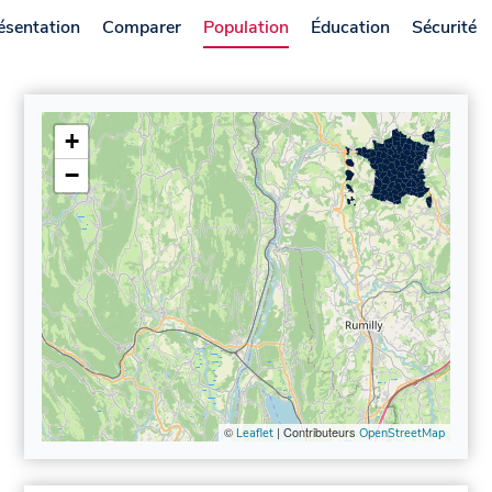
ésentation
Comparer
Population
Éducation
Sécurité
+
−
©
| Contributeurs
Leaflet
OpenStreetMap