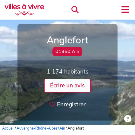
Anglefort
01350 Ain
1 174 habitants
Écrire un avis
Enregistrer
Accueil
/
Auvergne-Rhône-Alpes
/
Ain
/
Anglefort