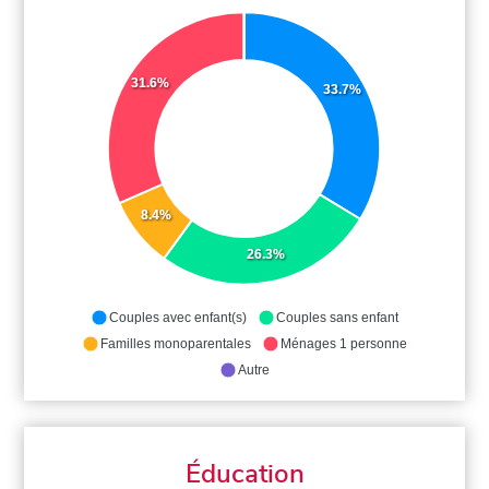
31.6%
33.7%
8.4%
26.3%
Couples avec enfant(s)
Couples sans enfant
Familles monoparentales
Ménages 1 personne
Autre
Éducation