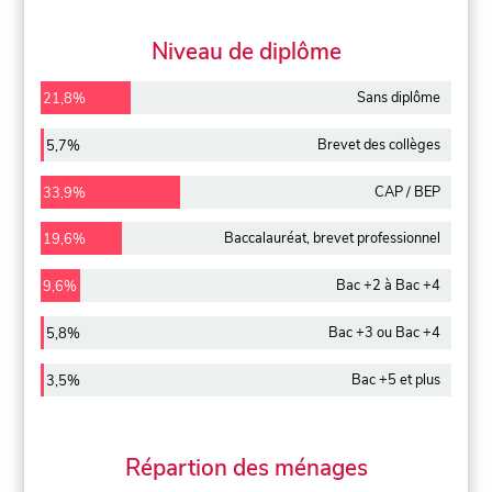
Niveau de diplôme
Sans diplôme
21,8%
Brevet des collèges
5,7%
CAP / BEP
33,9%
Baccalauréat, brevet professionnel
19,6%
Bac +2 à Bac +4
9,6%
Bac +3 ou Bac +4
5,8%
Bac +5 et plus
3,5%
Répartion des ménages