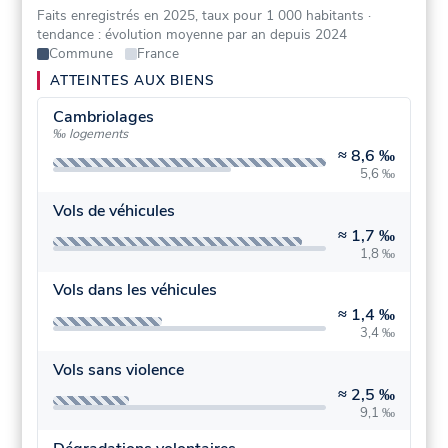
Faits enregistrés en 2025, taux pour 1 000 habitants
·
tendance : évolution moyenne par an depuis 2024
Commune
France
ATTEINTES AUX BIENS
Cambriolages
‰ logements
≈
8,6 ‰
5,6 ‰
Vols de véhicules
≈
1,7 ‰
1,8 ‰
Vols dans les véhicules
≈
1,4 ‰
3,4 ‰
Vols sans violence
≈
2,5 ‰
9,1 ‰