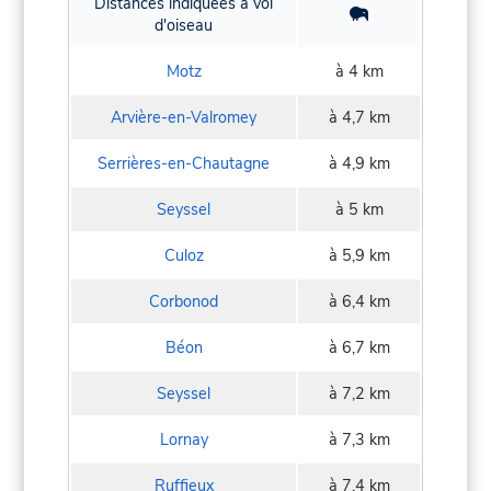
Distances indiquées à vol
d'oiseau
Motz
à 4 km
Arvière-en-Valromey
à 4,7 km
Serrières-en-Chautagne
à 4,9 km
Seyssel
à 5 km
Culoz
à 5,9 km
Corbonod
à 6,4 km
Béon
à 6,7 km
Seyssel
à 7,2 km
Lornay
à 7,3 km
Ruffieux
à 7,4 km