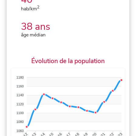
2
hab/km
38 ans
âge médian
Évolution de la population
1180
1160
1140
1120
1100
1080
1060