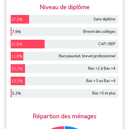
Niveau de diplôme
Sans diplôme
17,1%
Brevet des collèges
7,9%
CAP / BEP
31,6%
Baccalauréat, brevet professionnel
11,8%
Bac +2 à Bac +4
13,2%
Bac +3 ou Bac +4
13,2%
Bac +5 et plus
5,3%
Répartion des ménages