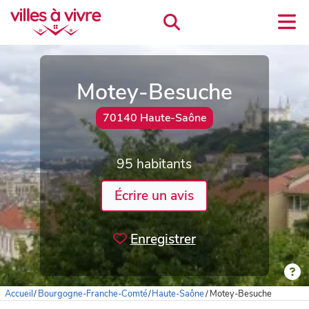
Motey-Besuche
70140 Haute-Saône
95 habitants
Écrire un avis
Enregistrer
Accueil
/
Bourgogne-Franche-Comté
/
Haute-Saône
/
Motey-Besuche