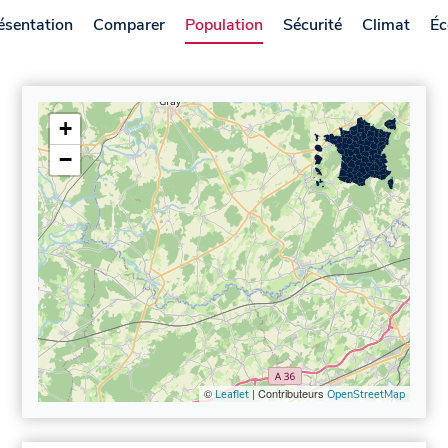
ésentation
Comparer
Population
Sécurité
Climat
Éc
+
−
©
| Contributeurs
Leaflet
OpenStreetMap