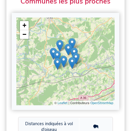
Communes les plus proches
+
−
©
| Contributeurs
Leaflet
OpenStreetMap
Distances indiquées à vol
d'oiseau