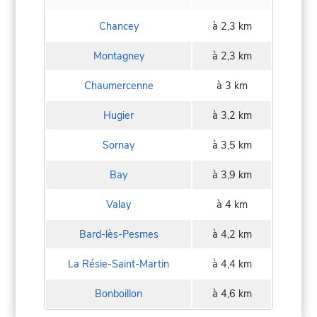
Chancey
à 2,3 km
Montagney
à 2,3 km
Chaumercenne
à 3 km
Hugier
à 3,2 km
Sornay
à 3,5 km
Bay
à 3,9 km
Valay
à 4 km
Bard-lès-Pesmes
à 4,2 km
La Résie-Saint-Martin
à 4,4 km
Bonboillon
à 4,6 km